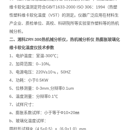
维卡软化温测定符合GB/T1633-2000 ISO 306：1994（热塑
性塑料维卡软化温度（VST）的测定。仪器广泛应用在材料生
产企业、质检单位、高校、科研院所等实验室作塑料等的热机
械分析。
二、湘科
ZRY-300
热机械分析仪，
热机械分析仪 热膨胀玻璃化
维卡软化温度仪
技术参数
1、电炉温度：室温-300℃；
2、加荷范围：0--10N。
3、电源电压：220V±10﹪，50HZ
4、功耗：小于0.5KW
5、位移测量：0-3mm,分辩率0.1um
6、温度测量：分辩率0.1℃
7、试样尺寸：
a、膨胀系数试样：小于等于Φ10×20㎜
b、玻璃化温度试样：
圆柱形试样Φ（4.5±0.5）×（6.0±1.0）mm