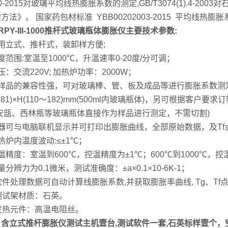
920-2015对玻璃平均线热膨胀系数的测定,GB/T3074(1).4-200
法》。 国家药包材标准 YBB00202003-2015 平均线热膨
Y-III-1000
推杆式玻璃瓶体膨胀仪
主要技术参数:
立式、推杆式，装卸样方便;
围:室温至1000℃，升温速率0-20度/分可调；
交流220V; 加热炉功率：2000W；
的兼容性强，可对玻璃棒、管、板及成品等进行膨胀系数测定，样品尺寸
5～81)×H(110～182)mm(500ml内玻璃瓶体)，另可根据
安瓿、西林瓶等玻璃瓶体直接作为样品进行测定，不需切割)
可与电脑联机显示并可打印出膨胀曲线，全部原始数据，及Tf点
内温度波动:≤±1℃；
度：室温到600℃，控温精度为±1℃；600℃到1000℃，控
力为0.1微米，测试准确度：±a×0.1×10-6K-1；
处理数据可自动计算线膨胀系数,并获取膨胀率曲线, Tg、Tf
试架材质：石英。
热元件：高温电阻丝。
：含立式推杆膨胀仪测试主机壹台,测试软件一套,石英标样壹个