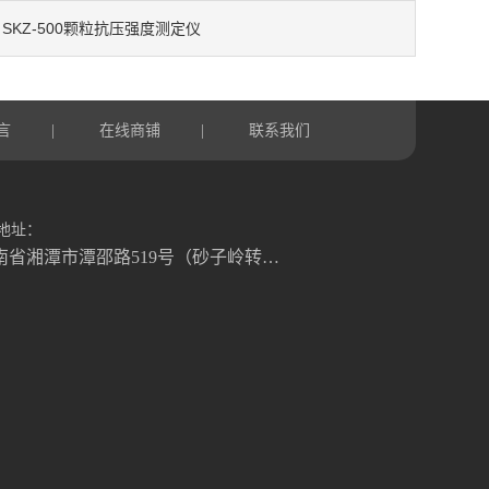
SKZ-500颗粒抗压强度测定仪
：
言
在线商铺
联系我们
|
|
地址：
湖南省湘潭市潭邵路519号（砂子岭转盘往湘乡方向1.2公里）