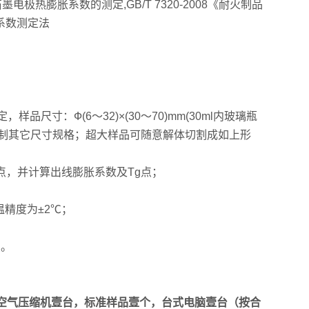
3对石墨电极热膨胀系数的测定,GB/T 7320-2008《耐火制品
胀系数测定法
：Ф(6～32)×(30～70)mm(30ml内玻璃瓶
客户要求订制其它尺寸规格；超大样品可随意解体切割成如上形
，并计算出线膨胀系数及Tg点；
温精度为±2℃；
点。
，空气压缩机壹台，标准样品壹个，台式电脑壹台（按合