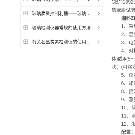
GB/T16
热膨胀试验方
玻璃质量控制利器——玻璃检测仪器的应用与发展
湘科ZRP
1、采用
玻璃检测仪器常规的使用方法
2、温度范
有关石墨炭素检测仪的使用特点您了解多少？
3、电压：
4、对样品
体)或Ф(
状；(可将
5、仪器
6、加热炉
8、控温精
9、测量分辨
10、软件
11、测
12、发
配置