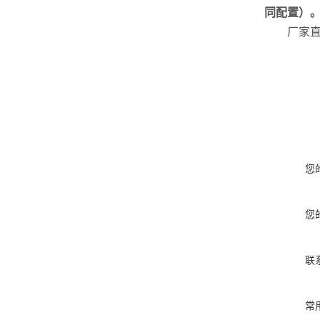
同配置）
厂家直供
您
您
联
常