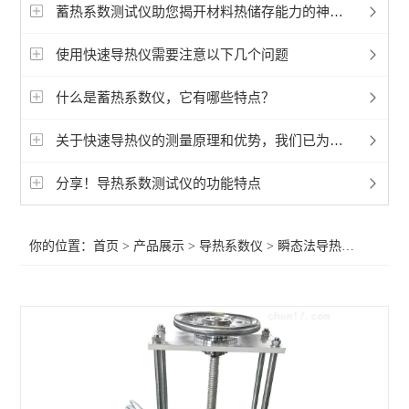
快速导热仪
蓄热系数测试仪助您揭开材料热储存能力的神秘面纱
高温导热仪
使用快速导热仪需要注意以下几个问题
平板导热仪
什么是蓄热系数仪，它有哪些特点？
热流法导热系数仪
关于快速导热仪的测量原理和优势，我们已为您整理好了
瞬态法导热系数仪
分享！导热系数测试仪的功能特点
其它热工测试仪
你的位置：
首页
>
产品展示
>
导热系数仪
>
瞬态法导热系数仪
>蓄
查看全部 >>