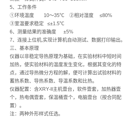
5、工作条件
①环境温度 10～35℃ ②相对湿度 ≤80%
③室温要求稳定 ≤±1.5℃
6、测量结果的准确度 ±5%
7、连接上位机,实现计算机自动测试、数据打印输出。
三、基本原理
仪器以非稳定导热原理为基础，在实验材料中短时间
加热，使实验材料的温度发生变化，根据其变化的特
点，通过导热微分方程的解，便可计算出试验材料的
蓄热系数、导热系数、导温系数和比热。
仪器配置：含XRY-II主机壹台，软件壹套，加热器壹
个，热电偶壹套，保温桶壹个，电脑壹台（按合同配
置）。
注：两种外形样式任选。