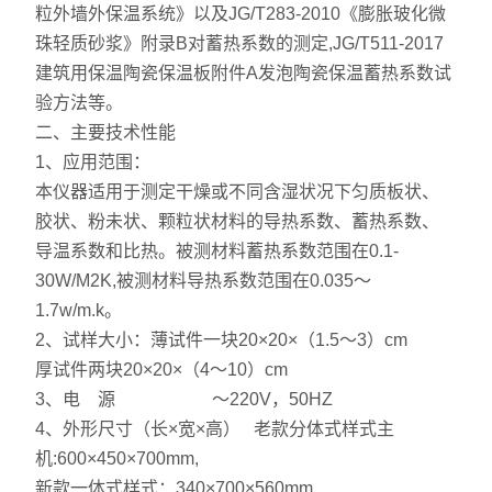
粒外墙外保温系统》以及JG/T283-2010《膨胀玻化微
珠轻质砂浆》附录B对蓄热系数的测定,JG/T511-2017
建筑用保温陶瓷保温板附件A发泡陶瓷保温蓄热系数试
验方法等。
二、主要技术性能
1、应用范围：
本仪器适用于测定干燥或不同含湿状况下匀质板状、
胶状、粉未状、颗粒状材料的导热系数、蓄热系数、
导温系数和比热。被测材料蓄热系数范围在0.1-
30W/M2K,被测材料导热系数范围在0.035～
1.7w/m.k。
2、试样大小：薄试件一块20×20×（1.5～3）cm
厚试件两块20×20×（4～10）cm
3、电 源 ～220V，50HZ
4、外形尺寸（长×宽×高） 老款分体式样式主
机:600×450×700mm,
新款一体式样式：340×700×560mm