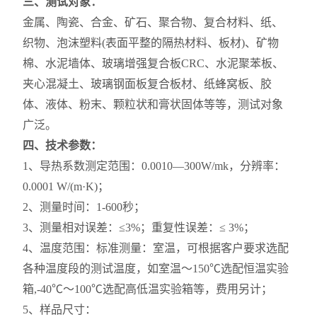
三、测试对象：
金属、陶瓷、合金、矿石、聚合物、复合材料、纸、
织物、泡沫塑料(表面平整的隔热材料、板材)、矿物
棉、水泥墙体、玻璃增强复合板CRC、水泥聚苯板、
夹心混凝土、玻璃钢面板复合板材、纸蜂窝板、胶
体、液体、粉末、颗粒状和膏状固体等等，测试对象
广泛。
四、技术参数：
1、导热系数测定范围：0.0010—300W/mk，分辨率：
0.0001 W/(m·K)；
2、测量时间：1-600秒；
3、测量相对误差：≤3%；重复性误差：≤ 3%；
4、温度范围：标准测量：室温，可根据客户要求选配
各种温度段的测试温度，如室温～150℃选配恒温实验
箱,-40℃～100℃选配高低温实验箱等，费用另计；
5、样品尺寸：