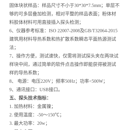
固体块状样品：样品尺寸不小于30*30*7.5mm；单层不
够的可多层叠加检测，相对平整的样品表面；粉体材
料胶体材料可用直接插入探头检测；
6、仪器参考标准：ISO 22007-2008及GB/T32064-2015
建筑用材料导热系数和热扩散系数瞬态平面热源测试
法；
7、操作方便，测试速快，仅需将测试探头夹在两块试
样块中间，通过简单的软件点击操作即能获得被测试
样的导热系数；
8、 电源：电压220V；频率50Hz；功率<500W；
9、通讯接口：USB接口。
五、探头技术指标：
1. 加热材料：金属镍；
2. 使用温度：-50～150℃；
3. 最大功率：20w；