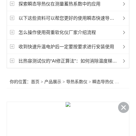
快速导热仪
探索瞬态导热仪在测量蓄热系数中的应用
高温导热仪
以下这些资料可以帮您更好的使用瞬态快速导热系数仪
平板导热仪
怎么操作使用荷重软化仪厂家介绍流程
热流法导热系数仪
收到快速升温电炉后一定要按要求进行安装使用
瞬态法导热系数仪
比热容测试仪的“AI修正算法”：如何消除温度梯度误差，提升数据重复性？
其它热工测试仪
你的位置：
首页
>
产品展示
>
导热系数仪
>
瞬态导热仪
>瞬态导热仪
查看全部 >>