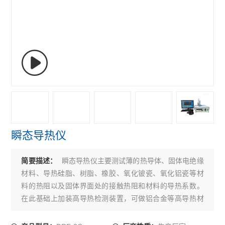
瞬态导热仪
瞬态导热仪主要测试薄的热导体、固体电绝缘
简要描述：
材料、导热硅脂、树脂、橡胶、氧化铍瓷、氧化铝瓷等材
料的热阻以及固体界面处的接触热阻和材料的导热系数。
在此基础上加装高导热检测装置，可做铝合金等高导热材
料的导热系数检测以及金属间、金属与导热垫之间的接触
热阻测试。