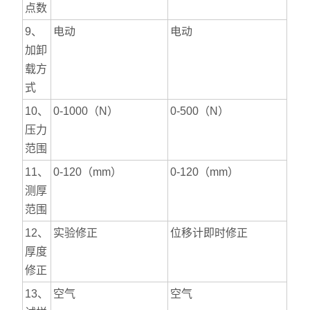
点数
9、
电动
电动
加卸
载方
式
10、
0-1000（N）
0-500（N）
压力
范围
11、
0-120（mm）
0-120（mm）
测厚
范围
12、
实验修正
位移计即时修正
厚度
修正
13、
空气
空气