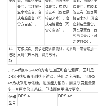
配置
套，测试热电偶
壹套，测试热电
壹套，测试热电
壹套，高精度恒
偶壹套，橡胶水
偶壹套，橡胶水
温水槽壹台，台
管壹卷（仪器需
管壹卷（仪器需
式电脑壹台（可
接自来水），台
接自来水）,真空
需方自备）。
式电脑壹台（可
密封装置壹套，
需方自备）。
真空泵壹台，台
式电脑壹台（可
需方自备）。
14、
可根据客户要求选配多层测试，每多测一层需增加一
选配
支测试热电偶，费用另计。
项
DRS-4和DRS-4A均为电动加压和自动测厚，区别是
DRS-4热板采用耐热不锈钢，使用温度稍低，而DRS-
4A热板采用碳化硅，耐压能力稍低，而且厚度测量需
多一套厚度修正系统，但热面使用温度更高。
DRS-4
DRS-4A
仪器
型号