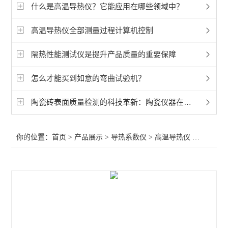
快速导热仪
什么是高温导热仪？它能应用在哪些领域中？
高温导热仪
高温导热仪全部测量过程计算机控制
平板导热仪
隔热性能测试仪是提升产品质量的重要保障
热流法导热系数仪
怎么才能买到如意的弯曲试验机？
瞬态法导热系数仪
陶瓷砖表面质量检测的科技革新：陶瓷仪器在陶瓷砖生产中的精准护航
其它热工测试仪
你的位置：
首页
>
产品展示
>
导热系数仪
>
高温导热仪
>高温导热系数测试仪（防护热流计法）
查看全部 >>