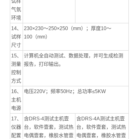
试样
气氛
环境
14、
230×230～250×250（mm）；厚度10～
试样
100（mm）
尺寸
15、
计算机全自动测试、数据处理，并可生成检测
测量
报告，打印输出。
控制
方式
16、
电压220V；频率50Hz；总功率≤5KW
主机
电源
17、
含DRS-4测试主机壹
含DRS-4A测试主机壹
仪器
台，软件壹套，测试热
台，软件壹套，测试热
配置
电偶壹套，橡胶水管壹
电偶壹套，橡胶水管壹