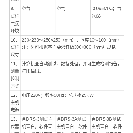
9、
空气
空气
-0.095MPa；气
试样
氛保护
气氛
环境
10、
230×230～250×250（mm）；厚度10～100（mm）
试样
注：另可根据客户要求订做300×300（mm）规格。
尺寸
11、
计算机全自动测试、数据处理，并可生成检测报告，
测量
打印输出。
控制
方式
12、
电压220V；频率50Hz；总功率≤5KW
主机
电源
13、
含DRS-3测试主
含DRS-3A测试
含DRS-3B测试
仪器
机壹台，软件壹
主机壹台，软件
主机壹台，软件