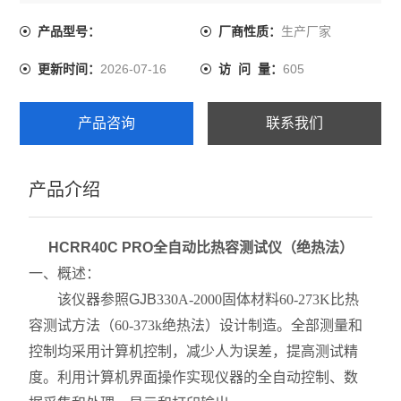
面操作实现仪器的全自动控制、数据采集和处理、显示和
打印输出。选配专用耐腐蚀合金样品筒可做带腐蚀性材料
生产厂家
产品型号：
厂商性质：
的检测 。
2026-07-16
605
更新时间：
访 问 量：
产品咨询
联系我们
产品介绍
HCRR40C PRO全自动比热容测试仪（绝热法）
一、
概述
：
该仪器参照GJB
330A-2000固体材料60-273K比热
容测试方法（60-373k绝热法）设计制造。全部测量和
控制均采用计算机控制，减少人为误差，提高测试精
度。利用计算机界面操作实现仪器的全自动控制、数