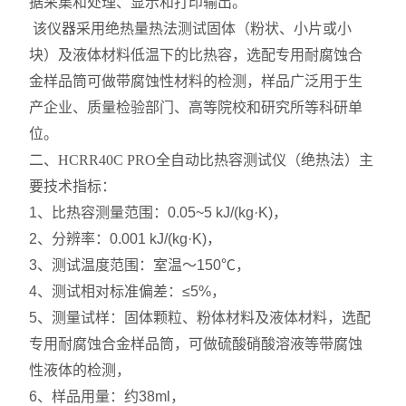
据采集和处理、显示和打印输出。
该仪器采用绝热量热法测试固体（粉状、小片或小
块）及液体材料低温下的比热容，选配专用耐腐蚀合
金样品筒可做带腐蚀性材料的检测，样品广泛用于生
产企业、质量检验部门、高等院校和研究所等科研单
位。
二、
HCRR40C PRO全自动比热容测试仪（绝热法）
主
要技术指标：
1、比热容测量范围：0.05~5 kJ/(kg·K)，
2、分辨率：0.001 kJ/(kg·K)，
3、测试温度范围：室温～150℃，
4、测试相对标准偏差：≤5%，
5、测量试样：固体颗粒、粉体材料及液体材料，选配
专用耐腐蚀合金样品筒，可做硫酸硝酸溶液等带腐蚀
性液体的检测，
6、样品用量：约38ml，