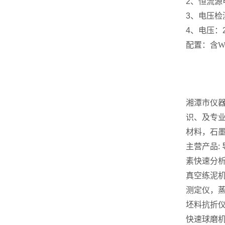
2、恒流源电
3、电压检测
4、电压：2
配置：含
W
湘潭市仪
识、及专
材料，石
主营产品:
素快速分
真空练泥
测定仪，
坯料抗折
快速球磨