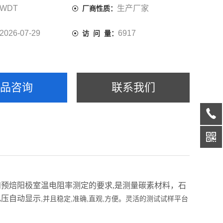
WDT
生产厂家
厂商性质：
2026-07-29
6917
访 问 量：
产品咨询
联系我们
炭块和预焙阳极室温电阻率测定的要求,是测量碳素材料，石
电压自动显示
,并且稳定,准确,直观,方便。灵活的测试试样平台