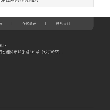
DRE系列导热系数测试仪
：
言
在线商铺
联系我们
|
|
地址：
湖南省湘潭市潭邵路519号（砂子岭转盘往湘乡方向1.2公里）