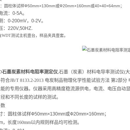
圆柱体试样Ф50mm×130mm或Ф20mm×160mm或40×40×64mm；
电流：0-5A。
：0-200mV，0-2V。
220V,50HZ.
含
WDT
测试主机壹台，样品夹具壹套。
D
石墨炭素材料电阻率测定仪
,
石墨
（
炭素
）材料电导率测试仪
(
符合JB/T 8133.2-2013 电炭制品物理化学性能试验方法 第2部分
性能的专用仪器。仪器采用高精度稳流源供电，电流、电压自动
直径和不同长度的试样的测试。
参数
：圆柱体试样Ф50mm×130mm或Ф20mm×160mm；
m，
长度160mm以内规则样品均可检测。