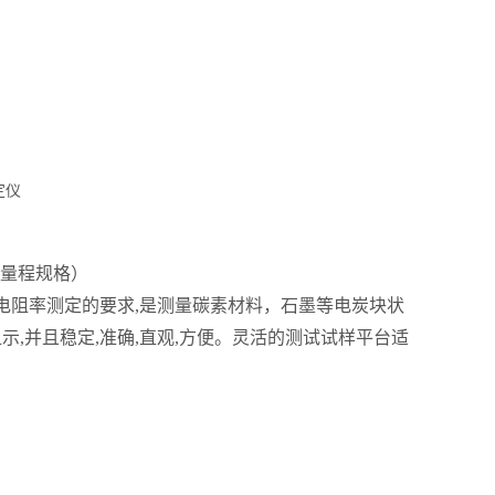
大量程规格）
 电阻率
测定的
要求
,是测量碳素材料，石墨等电炭
块状
显示
,
并且稳定
,准确,直观,方便。灵活的测试试样平台适