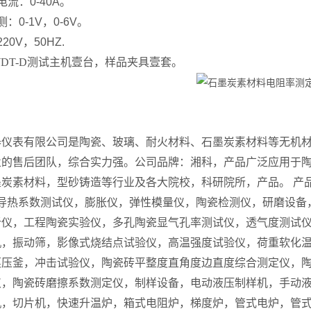
流：0-40A。
：0-1V，0-6V。
20V，50HZ.
DT
-D
测试主机壹台，样品夹具壹套。
器仪表有限公司是陶瓷、玻璃、耐火材料、石墨炭素材料等无机材
业的售后团队，综合实力强。公司品牌：湘科，产品广泛应用于
墨炭素材料，型砂铸造等行业及各大院校，科研院所，产品。 产
 导热系数测试仪，膨胀仪，弹性模量仪，陶瓷检测仪，研磨设
析仪，工程陶瓷实验仪，多孔陶瓷显气孔率测试仪，透气度测试
机，振动筛，影像式烧结点试验仪，高温强度试验仪，荷重软化
蒸压釜，冲击试验仪，陶瓷砖平整度直角度边直度综合测定仪，
仪，陶瓷砖磨擦系数测定仪，制样设备，电动液压制样机，手动
机，切片机，快速升温炉，箱式电阻炉，梯度炉，管式电炉，管