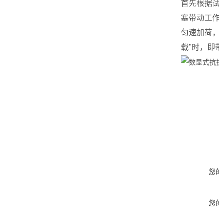
首先根据试
塞带动工
匀速加荷，
载"时，
您
您