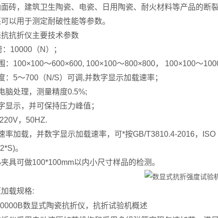
釉面砖，建筑卫生陶瓷、电瓷、日用陶瓷、耐火材料等产品的断
还可以用于测定耐破性能等参数。
瓷抗抗折仪主要技术参数
：10000（N）；
100×100～600×600, 100×100～800×800， 100×100
度：5～700（N/S）可调,并数字显示加载速率；
电脑处理，测量精度0.5%;
字显示，并可保持压力峰值；
20V，50HZ.
率加载，并数字显示加载速率，可*按GB/T3810.4-2016，ISO 10
m2*S)。
夹具可做100*100mm以内小尺寸样品的检测。
加载规格:
-10000B数显式陶瓷抗折仪，抗折试验机概述