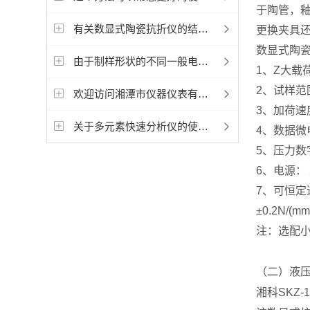
于陶管，
有关数显式陶瓷抗折仪的结构及工作原理，以下有详细说明
更换夹具
数显式陶
由于制样形状的不同一般电动制样机有三种不同设备
1、Z大载荷
2、试样范围：
欢迎访问湘潭市仪器仪表有限公司新网站！
3、加荷速
关于多元素快速分析仪的使用原理，下面有详细说明
4、数据微
5、压力数
6、电源： 2
7、可恒定速
±0.2N/(m
注：选配小
（二）液压
湘科SKZ