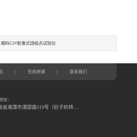
湘科CJY影像式烧结点试验仪
：
言
在线商铺
联系我们
|
|
地址：
湖南省湘潭市潭邵路519号（砂子岭转盘往湘乡方向1.2公里）