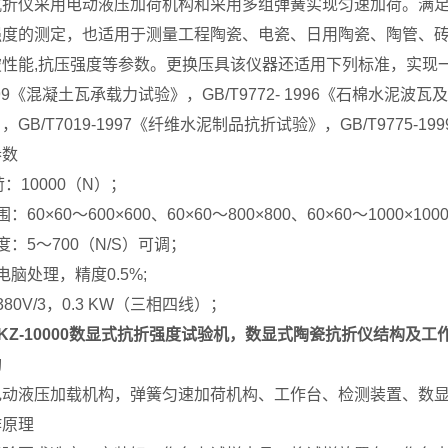
仪采用电动液压加荷机构和采用多组弹簧实现匀速加荷。满足GB/T3810
强度的测定，也适用于测量工程陶瓷、电瓷、日用陶瓷、陶管、砖
破性能,抗压强度等参数。更换压具该仪器还适用下列标准，实现
1999《混凝土瓦承载力试验》，GB/T9772- 1996《石棉水泥波瓦
GB/T7019-1997《纤维水泥制品抗折试验》，GB/T9775-
参数
：10000（N）；
60×60～600×600、60×60～800×800、60×60～1000×1
度：5～700（N/S）可调；
电脑处理，精度0.5%;
80V/3，0.3 KW（三相四线）；
Z-10000
数显式抗折强度试验机
，数显式陶瓷抗折仪结构及工
构
电动液压加载机构，弹簧匀速加荷机构、工作台、检测装置、数
作原理