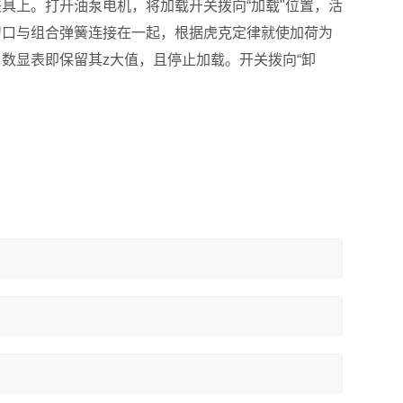
具上。打开油泵电机，将加载开关拨向“加载"位置，活
刀口与组合弹簧连接在一起，根据虎克定律就使加荷为
数显表即保留其z大值，且停止加载。开关拨向“卸