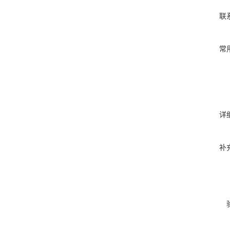
联
常
详
补