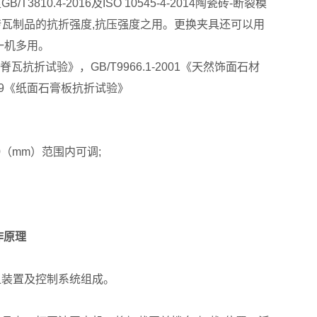
.4-2016及ISO 10545-4-2014陶瓷砖-断裂模
瓦制品的抗折强度,抗压强度之用。更换夹具还可以用
一机多用。
及脊瓦抗折试验》，GB/T9966.1-2001《天然饰面石材
1999《纸面石膏板抗折试验》
000（mm）范围内可调;
作原理
显装置及控制系统组成。