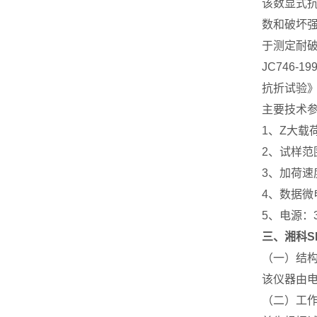
该数显式抗折
数和破坏
于测定耐
JC746-
抗折试验》，
主要技术
1、Z大载荷
2、试样范围：
3、加荷速
4、数据微
5、电源：3
三、湘科SK
（一）结
该仪器由
（二）工