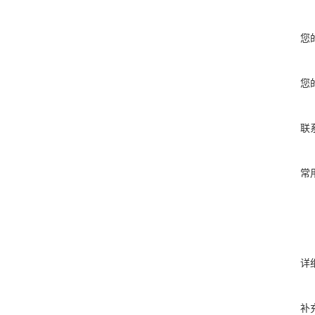
您
您
联
常
详
补