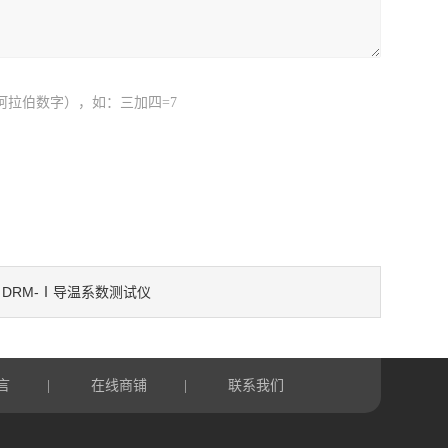
阿拉伯数字），如：三加四=7
DRM-Ⅰ导温系数测试仪
：
言
在线商铺
联系我们
|
|