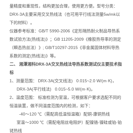
量精度和重现性，结构更加合理，使用更方便。型号分类：
DRX-3A主要采用交叉热线法（也可用平行线法测量5w/mk以
下的材料）。
仪器参考标准：GB/T 5990-2006《定形隔热耐火制品导热系
数试验方法(热线法)》；GB 11205-2009《橡胶热导率的测定
（瞬态热丝法）》; GB/T10297-2015《非金属固体材料导热
系数的测定(热线法)》等。
二、
湘潭湘科DRX-3A
交叉热线法导热系数测试仪
主要技术指
标
1、测量范围： DRX-3A(交叉线法) 0.015~2.0 W/(m·K)，
DRX-3A(平行线法) 0.015~5.0 W/(m·K)。
2、温度范围： 标准检测为室温，可根据客户要求选配不同的
恒温装置，做不同温度范围内的检测，如下：
-40～120 ℃（需配高低温恒温箱）配铜-康铜热线
室温～1000 ℃（需配电阻丝电阻炉）配镍铬-镍硅或铂-铂
铑热线