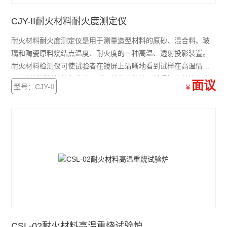
CJY-II耐火材料耐火度测定仪
耐火材料耐火度测定仪是用于测量造型材料的原砂、混合料、玻
璃和陶瓷原料烧结点温度、耐火度的一种高温、透射投影装置。
耐火材料检测仪可使试验者在镜屏上清晰地看到试样在高温情况
下，材料试样的体积收缩、膨胀纯化及的情况并得知各种情况发
面议
型号：CJY-II
￥
生时的相应温度。
CSL-02耐火材料高温重烧试验炉