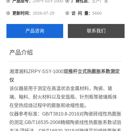
ZRPY-SSY-1000
生产厂家
产品型号：
厂商性质：
2026-07-29
5660
更新时间：
访 问 量：
产品咨询
联系我们
产品介绍
湘潭湘科ZRPY-SSY-1000
双推杆立式热膨胀系数测定
仪
该仪器是用于测定在高温状态金属材料，陶瓷、玻
璃、釉料、耐火材料以及安瓿瓶、针剂瓶等玻璃瓶体
在受热焙烧过程中的膨胀和收缩性能。
仪器参考标准：GB/T3810.8-2016对陶瓷砖线性热膨胀
的测定,GB/T16535-2008精细陶瓷线性热膨胀系数试验
方法:顶杆法，GB/T16920-2015对玻璃平均线热膨胀系