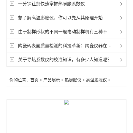
高温膨胀仪
一分钟让您快速掌握热膨胀系数仪
想了解高温膨胀仪，你可以先从其原理开始
查看全部 >>
由于制样形状的不同一般电动制样机有三种不同设备
陶瓷砖表面质量检测的科技革新：陶瓷仪器在陶瓷砖生产中的精准护航
关于导热系数仪的校准知识，有多少人知道呢？
你的位置：
首页
>
产品展示
>
热膨胀仪
>
高温膨胀仪
>双推杆立式热膨胀系数测定仪