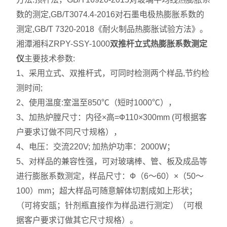
数的测定,GB/T3074.4-2016对石墨电极热膨胀系数的
测定,GB/T 7320-2018《耐火制品热膨胀试验方法》。
湘潭湘科ZRPY-SSY-1000
双推杆立式热膨胀系数测定
仪
主要技术参数:
1、采用立式、双推杆式，可同时检测两个样品,节约检
测时间;
2、使用温度:室温至850℃（短时1000℃），
3、加热炉膛尺寸：内径×高=Ф110×300mm (可根据客
户要求订做不同尺寸规格），
4、电压：交流220V; 加热炉功率：2000W；
5、对样品的兼容性强，可对玻璃棒、管、板及成品等
进行膨胀系数测定，样品尺寸：Ф（6～60）×（50～
100）mm；超大样品可随意解体切割成如上形状；
（可将安瓿；针剂瓶直接作为样品进行测定）（可根
据客户要求订做其它尺寸规格）。