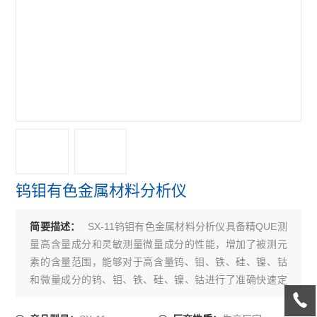
钨钼有色金属材料分析仪
SX-11钨钼有色金属材料分析仪具备精QUE测
简要描述：
量高含量成分和灵敏测量微量成分的性能，增加了被测元
素的含量范围，能够对于高含量钨、钼、铁、硅、镍、钴
和微量成分的钨、钼、铁、硅、镍、钴进行了准确快速定
量检测。同时可以对含量高低的不同多元素进行系统测
量，是我公司的高科技产品.