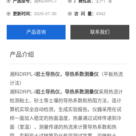
湘科DRPL-I
生产厂家
产品型号：
厂商性质：
2026-07-30
4942
更新时间：
访 问 量：
产品咨询
联系我们
产品介绍
湘科DRPL-I
岩土导热仪，导热系数测量仪
（平板热流
计法）
湘科DRPL-I
岩土导热仪，导热系数测量仪
采用热流计
检测粘土、砂土等土壤的导热系数和热阻方法，连计
算机实现全自动检测，生成实验报告。仪器采用在试
样一面加入稳定的热面温度，热量通过试样传递到冷
面（室温），测量传递的热流来计算导热系数和热
阻。专配岩土试样筒及比热容测试装置，可做粘土、