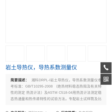
岩土导热仪，导热系数测量仪
湘科DRPL-I岩土导热仪，导热系数测量仪参
简要描述：
考标准：GB/T10295-2008 （绝热材料稳态热阻及有关特
性的测定 热流计法）及ASTM C518-04用热流计法测定稳
态热通量和热传递特性的试验方法。专配岩土试样筒及比
热容测试装置，可做粘土、砂土等岩土导热分析及比热容
测定。