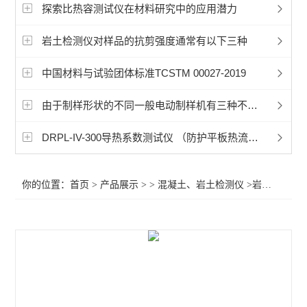
石材耐磨仪
探索比热容测试仪在材料研究中的应用潜力
岩土检测仪对样品的抗剪强度通常有以下三种
查看全部 >>
中国材料与试验团体标准TCSTM 00027-2019
由于制样形状的不同一般电动制样机有三种不同设备
DRPL-IV-300导热系数测试仪 （防护平板热流计法）
你的位置：
首页
>
产品展示
> >
混凝土、岩土检测仪
>岩土导热仪，导热系数测量仪