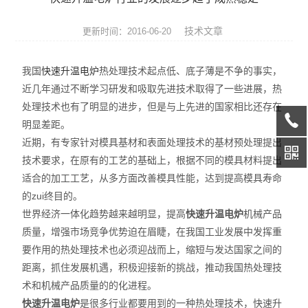
热膨胀仪
技术文章
更新时间：2016-06-20
硅酸盐成分分析仪
我国
快速升温电炉
热处理技术起点低、底子薄是不争的事实，
元素分析仪
近几年通过不断学习研发和吸取先进技术取得了一些进展，热
处理技术也有了明显的进步，但是与上先进的国家相比还存在
数显式抗折仪
明显差距。
耐火材料检测仪器
近期，有专家针对模具基材和表面处理技术的基材预处理提出
技术要求，在原有的工艺的基础上，根据不同的模具材料提出
快速升温电炉
适合的加工工艺，从多方面改善模具性能，达到提高模具寿命
的zui终目的。
陶瓷仪器设备
世界经济一体化趋势越来越明显，提高
快速升温电炉
机械产品
质量，增强市场竞争优势迫在眉睫，在我国工业发展中发挥重
多孔陶瓷工程陶瓷试验仪
要作用的热处理技术也必须迎战而上，缩短与发达国家之间的
距离，抓住发展机遇，积极迎接新的挑战，推动我国热处理技
无机非金属材料理化试验仪
术和机械产品质量的的化进程。
玻璃检测仪器
快速升温电炉
是很多行业都要用到的一种热处理技术，快速升