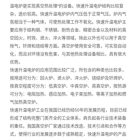
温电炉是实现真空热处理*的设备。快速升温电炉结构比较复
耐火材料保温材料检测仪
杂，造价较高。快速升温电炉炉内气压低于正常气压。炉内气
氛相当于一种气体，可使热处理工作不氧化。快速升温电炉主
石墨炭素检测仪
要应用于结构钢、不锈钢、耐热合金、精密合金以及材料的真
空回火，时效、退火、淬火等领域，除此以外也可以用于真空
型砂型壳铸造仪器
除气，钎焊和烧结等方面。真空炉使用安全可靠，可实现自动
化，而且对环境没有危害，与其他热处理设备相比，具有很大
实验电炉
优势。
实验室制样及研磨设备
快速升温电炉的应用范围比较广泛，所包含的种类也比较多，
按用途可分为：回火炉、退火护、淬火炉、烧结炉及钎焊炉。
混凝土、岩土检测仪
按真空程度可分为：低真空护、中真空炉、高真空炉，按热源
可分为：电阻加热、感应加热、电子束加热、等离子加热和燃
直读式透气性测定仪
气加热真空炉。
快速升温电炉工业在我国已经历经50年的发展历程，目前已经
震摆式筛砂机
形成了结构完整门类齐全的工业体系，肩负起各行业技术装备
的重任。我国真空炉厂家通过技术改造、技术引进和合作等方
式，使得行业的发展逐步趋于成熟稳定，快速升温电炉的产品