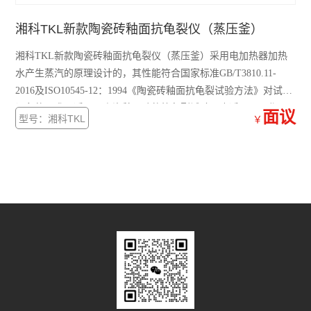
湘科TKL新款陶瓷砖釉面抗龟裂仪（蒸压釜）
湘科TKL新款陶瓷砖釉面抗龟裂仪（蒸压釜）采用电加热器加热
水产生蒸汽的原理设计的，其性能符合国家标准GB/T3810.11-
2016及ISO10545-12：1994《陶瓷砖釉面抗龟裂试验方法》对试验
设备的要求，适用于陶瓷釉面砖的抗龟裂试验，也适用于工作压
面议
型号：湘科TKL
￥
力为0－1.0MPa的其它耐压试验。法兰采用快开式螺栓紧固，操作
更方便。