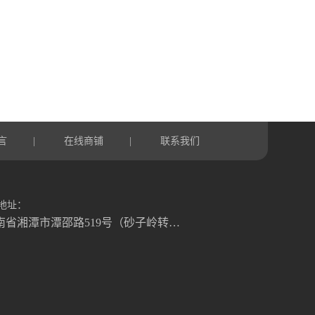
言
在线商铺
联系我们
|
|
地址：
湖南省湘潭市潭邵路519号（砂子岭转盘往湘乡方向1.2公里）