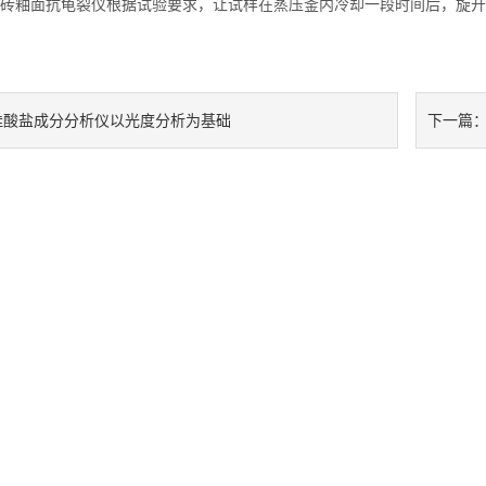
釉面抗龟裂仪根据试验要求，让试样在蒸压釜内冷却一段时间后，旋开
硅酸盐成分分析仪以光度分析为基础
下一篇