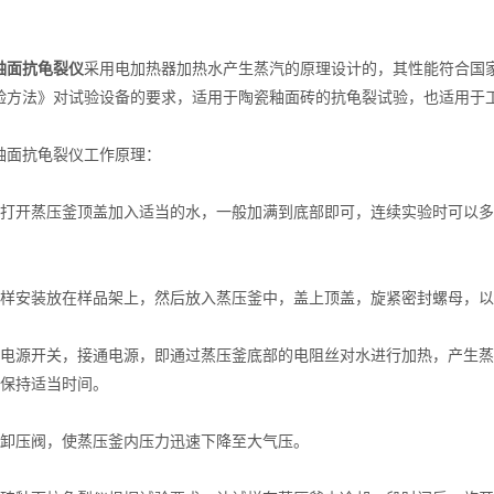
。
釉面抗龟裂仪
采用电加热器加热水产生蒸汽的原理设计的，其性能符合国家标准GB/T
验方法》对试验设备的要求，适用于陶瓷釉面砖的抗龟裂试验，也适用于工作
面抗龟裂仪工作原理：
开蒸压釜顶盖加入适当的水，一般加满到底部即可，连续实验时可以多
安装放在样品架上，然后放入蒸压釜中，盖上顶盖，旋紧密封螺母，以
源开关，接通电源，即通过蒸压釜底部的电阻丝对水进行加热，产生蒸
a并保持适当时间。
压阀，使蒸压釜内压力迅速下降至大气压。