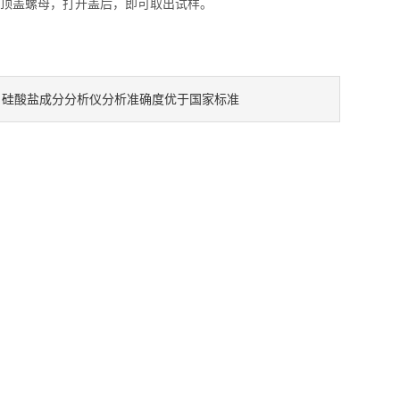
顶盖螺母，打开盖后，即可取出试样。
硅酸盐成分分析仪分析准确度优于国家标准
：