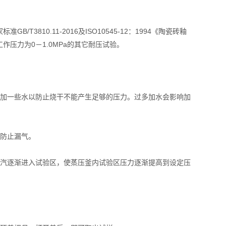
3810.11-2016及ISO10545-12：1994《陶瓷砖釉
压力为0－1.0MPa的其它耐压试验。
加一些水以防止烧干不能产生足够的压力。过多加水会影响加
防止漏气。
汽逐渐进入试验区，使蒸压釜内试验区压力逐渐提高到设定压