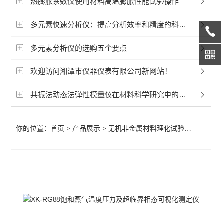
热膨胀系数仪使用材料高温膨胀性能试验操作
灰熔点仪
多元素快速分析仪：提高分析效率和精度的科技设备
超临界相态可视化测定仪
多元素分析仪的选购五个要点
磨功指数仪
欢迎访问湘潭市仪器仪表有限公司新网站！
激光粒度分布仪
石材路面砖检测仪
共振法动态法弹性模量仪在材料科学研究中的应用
介电常数仪
你的位置：
首页
>
产品展示
>
无机非金属材料理化试验仪
>
超临界
弹性模量仪
查看全部 >>