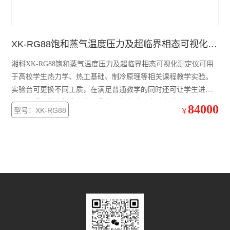
XK-RG88饱和蒸气温度压力及超临界相态可视化测定仪
湘科XK-RG88饱和蒸气温度压力及超临界相态可视化测定仪可用
于高校学生热力学、热工基础、制冷原理等相关课程教学实验。
实验台可更换不同工质，在满足普通教学的同时还可让学生进行
不同工质超临界相态和临界乳光现象实验。实验台造型美观大
84000
型号：XK-RG88
￥
方、设计结构紧凑合理、测量精度高、测试范围广，有利于增强
了学生创新实践能力、开阔学生眼界、提高教学质量。