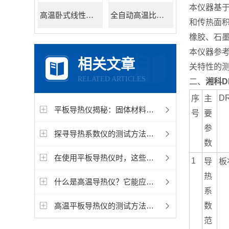
本仪器基
高温卧式线性热膨胀系数测定仪
全自动高温比热容测试仪
和传热面
橡胶、石
本仪器参考
相关文章
关特性的
RELATED ARTICLES
二、
湘科D
DR
序
主
平板导热仪揭秘：固体材料导热系数的精准测定
号
要
参
探寻导热系数仪的测试方法与精度验证
数
在使用平板导热仪时，这些细节问题一定要注意
1
导
板
热
什么是高温导热仪？它能应用在哪些领域中？
系
高温平板导热仪的测试方法一般分为两种
数
范