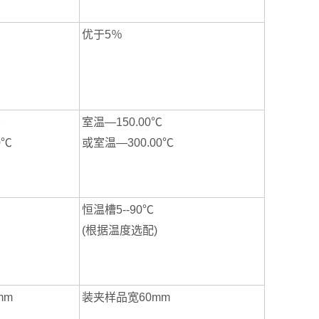
优于5％
℃
室温—150.00℃
0℃
或室温—300.00℃
恒温槽5--90℃
(根据温度选配)
mm
装夹样品宽60mm