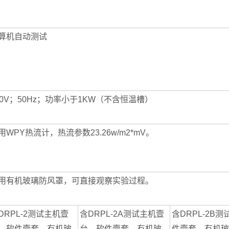
算机自动测试
20V；50Hz；功率小于1KW（不含恒温槽）
用WPY热流计，热流参数23.26w/m2*mV。
用有机玻璃防风罩，可直接观察实验过程。
DRPL-2测试主机壹
含DRPL-2A测试主机壹
含DRPL-2B
，软件壹套，有机玻
台，软件壹套，有机玻
件壹套，有机玻