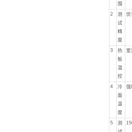
围
2
测
优
试
精
度
3
热
室
板
温
控
4
冷
强
面
温
度
5
15
测
试