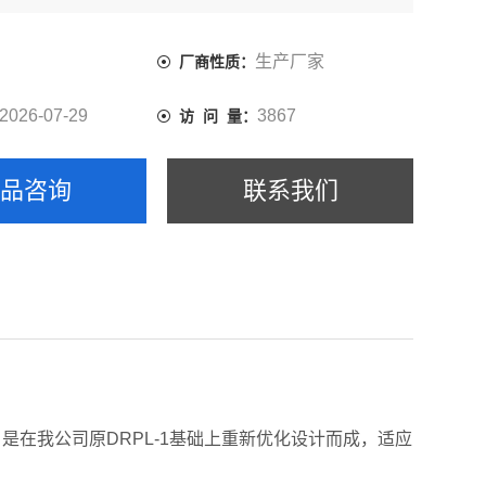
发。可用于塑料、橡胶、石墨、保温材料等测试，广泛应用
、科研院所、质检、厂矿。
生产厂家
厂商性质：
2026-07-29
3867
访 问 量：
产品咨询
联系我们
在我公司原DRPL-1基础上重新优化设计而成，适应