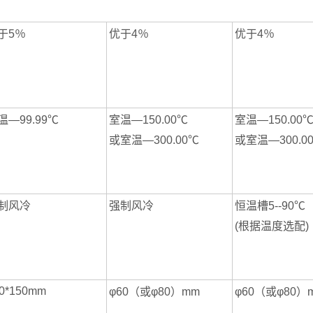
于5％
优于4％
优于4％
温—99.99℃
室温—150.00℃
室温—150.00
或室温—300.00℃
或室温—300.0
制风冷
强制风冷
恒温槽5--90℃
(根据温度选配)
0*150mm
φ60（或φ80）mm
φ60（或φ80）