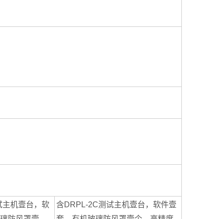
测试主机壹台，软
含DRPL-2C测试主机壹台，软件壹
璃防风罩壹
套，有机玻璃防风罩壹个，高精度