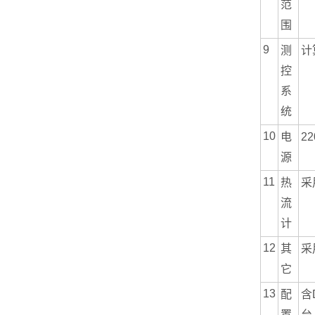
范
围
9
测
计
控
系
统
10
电
2
源
11
热
采
流
计
12
其
采
它
13
配
含
置
台