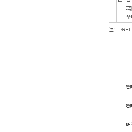
璃
备
注：DRP
您
您
联