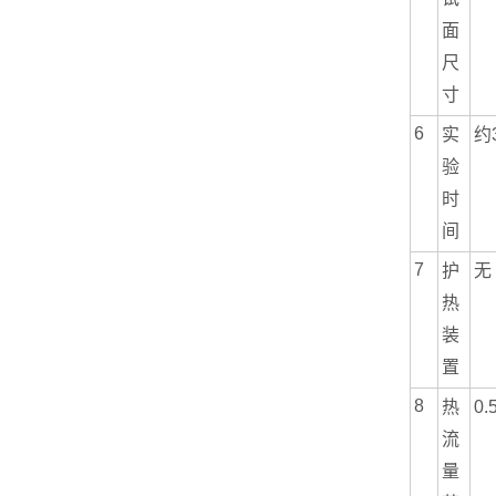
面
尺
寸
6
实
约
验
时
间
7
护
无
热
装
置
8
热
0.
流
量