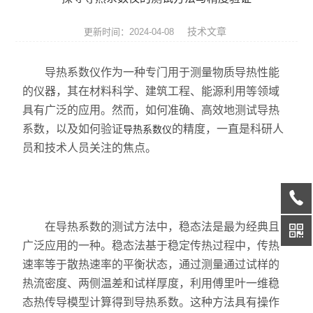
热膨胀仪
技术文章
更新时间：2024-04-08
硅酸盐成分分析仪
导热系数仪作为一种专门用于测量物质导热性能
元素分析仪
的仪器，其在材料科学、建筑工程、能源利用等领域
具有广泛的应用。然而，如何准确、高效地测试导热
数显式抗折仪
系数，以及如何验证
的精度，一直是科研人
导热系数仪
耐火材料检测仪器
员和技术人员关注的焦点。
快速升温电炉
陶瓷仪器设备
在导热系数的测试方法中，稳态法是最为经典且
多孔陶瓷工程陶瓷试验仪
广泛应用的一种。稳态法基于稳定传热过程中，传热
速率等于散热速率的平衡状态，通过测量通过试样的
无机非金属材料理化试验仪
热流密度、两侧温差和试样厚度，利用傅里叶一维稳
态热传导模型计算得到导热系数。这种方法具有操作
玻璃检测仪器