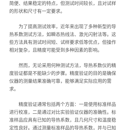
简便、结果稳定的特点，但测试时间较长，且对试样
的形状和尺寸有一定要求。
耐火材料保温材料检测仪
石墨炭素检测仪
为了提高测试效率，近年来出现了多种新型的导
热系数测试方法，如瞬态热线法、激光闪射法等。这
型砂型壳铸造仪器
些方法具有测试时间短、试样要求低等优点，但操作
相对复杂，且精度可能受到多种因素的影响。
实验电炉
然而，无论采用何种测试方法，导热系数仪的精
实验室制样及研磨设备
度验证都是不能缺少的步骤。精度验证的目的是确保
混凝土、岩土检测仪
仪器的测量结果准确可靠，能够满足实际应用的需
求。
直读式透气性测定仪
精度验证通常包括两个方面：一是使用标准样品
震摆式筛砂机
进行校准，二是通过对比实验验证仪器的准确性。标
准样品应具有已知的导热系数，且几何尺寸和温度稳
定性良好。通过测量标准样品的导热系数，并与已知