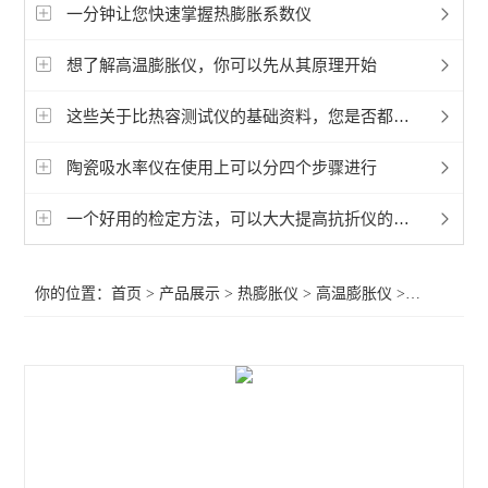
高温膨胀仪
一分钟让您快速掌握热膨胀系数仪
想了解高温膨胀仪，你可以先从其原理开始
查看全部 >>
这些关于比热容测试仪的基础资料，您是否都掌握好！
陶瓷吸水率仪在使用上可以分四个步骤进行
一个好用的检定方法，可以大大提高抗折仪的使用
你的位置：
首页
>
产品展示
>
热膨胀仪
>
高温膨胀仪
>双试样卧式热膨胀系数测定仪