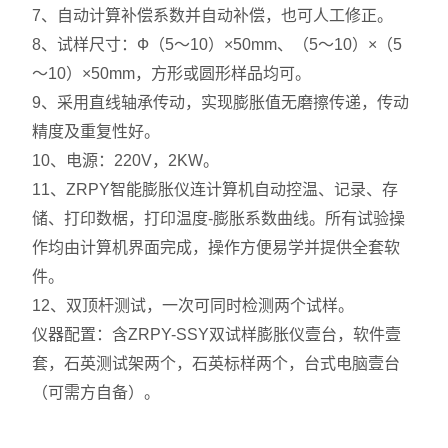
7、自动计算补偿系数并自动补偿，也可人工修正。
8、试样尺寸：Ф（5～10）×50mm、（5～10）×（5
～10）×50mm，方形或圆形样品均可。
9、采用直线轴承传动，实现膨胀值无磨擦传递，传动
精度及重复性好。
10、电源：220V，2KW。
11、ZRPY智能膨胀仪连计算机自动控温、记录、存
储、打印数椐，打印温度-膨胀系数曲线。所有试验操
作均由计算机界面完成，操作方便易学并提供全套软
件。
12、双顶杆测试，一次可同时检测两个试样。
仪器配置：含ZRPY-SSY双试样膨胀仪壹台，软件壹
套，石英测试架两个，石英标样两个，台式电脑壹台
（可需方自备）。