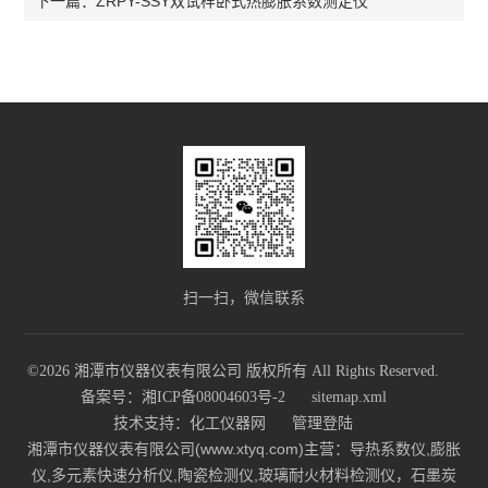
ZRPY-SSY双试样卧式热膨胀系数测定仪
下一篇：
扫一扫，微信联系
©2026 湘潭市仪器仪表有限公司 版权所有 All Rights Reserved.
备案号：湘ICP备08004603号-2
sitemap.xml
技术支持：
化工仪器网
管理登陆
湘潭市仪器仪表有限公司(www.xtyq.com)主营：导热系数仪,膨胀
仪,多元素快速分析仪,陶瓷检测仪,玻璃耐火材料检测仪，石墨炭