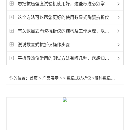
抗压强度仪
想把抗压强度试验机使用好，这些标准必须掌握好！
这个方法可以帮您更好的使用数显式陶瓷抗折仪
查看全部 >>
有关数显式陶瓷抗折仪的结构及工作原理，以下有详细说明
说说数显式抗折仪操作步骤
平板导热仪常用的测试方法有哪几种，您想知道吗？
你的位置：
首页
>
产品展示
> >
数显式抗折仪
>湘科数显式陶瓷抗折强度试验机