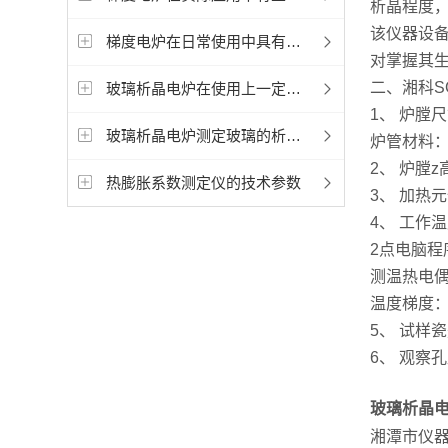
析晶程度
该仪器设
梯度电炉在日常使用中具有哪些优势？
对掌握其
二、湘科S
玻璃析晶电炉在使用上一定要多多注意以下事项
1、 炉膛
玻璃析晶电炉测定玻璃的析晶温度范围
炉管材料：
2、 炉膛z
热膨胀系数测定仪的技术参数
3、 加热元
4、 工作
2点电脑程
测温热电偶
温度梯度：
5、 试样
6、 观察
玻璃析晶
湘潭市仪