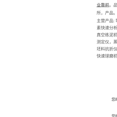
业靠前
。
所，产品。
主营产品:
素快速分
真空练泥
测定仪，
坯料抗折
快速球磨
您
您