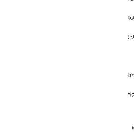
联
常
详
补