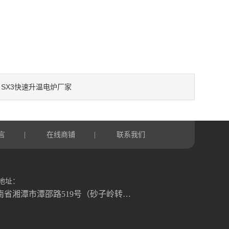
SX3快速升温电炉厂家
：
言
在线商铺
联系我们
|
|
地址：
湖南省湘潭市潭邵路519号（砂子岭转盘往湘乡方向1.2公里）