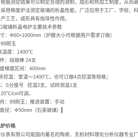
，根据测定结果可以制定合理的溶制，成形和热加工制度，从而
备采用梯度炉法测定玻璃的析晶性能，广泛应用于工厂、学校、
生产工艺，成形具有指导性作用。
G玻璃析晶电炉主要技术参数
尺寸：Φ60×1000mm（炉膛大小可根据用户需求订做）
99刚玉
高温度：1400℃
件：硅碳棒 24支
温度梯度区间：400mm
序控温：室温～1400℃，也可订做4点控温等规格；
：S分度号 控温2支，试样测温1支
20℃/cm可调，
瓷舟：99刚玉；推进装置：手动
孔直径：Φ50mm（石英玻璃）
电炉价格
器仪表有限公司是国内著名的陶瓷、无机材料理化分析仪器专业