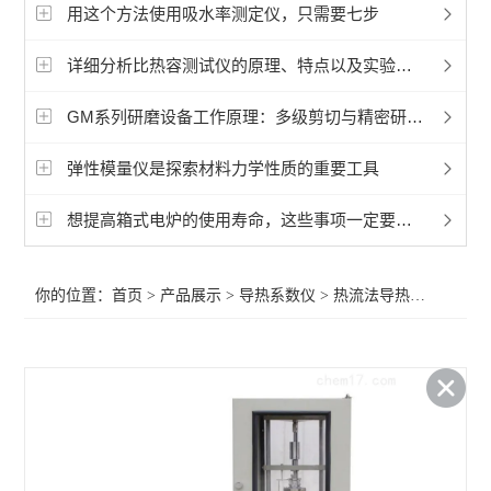
快速导热仪
用这个方法使用吸水率测定仪，只需要七步
高温导热仪
详细分析比热容测试仪的原理、特点以及实验步骤
平板导热仪
GM系列研磨设备工作原理：多级剪切与精密研磨的协同之道
热流法导热系数仪
弹性模量仪是探索材料力学性质的重要工具
瞬态法导热系数仪
想提高箱式电炉的使用寿命，这些事项一定要注意
其它热工测试仪
你的位置：
首页
>
产品展示
>
导热系数仪
>
热流法导热系数仪
>高
查看全部 >>