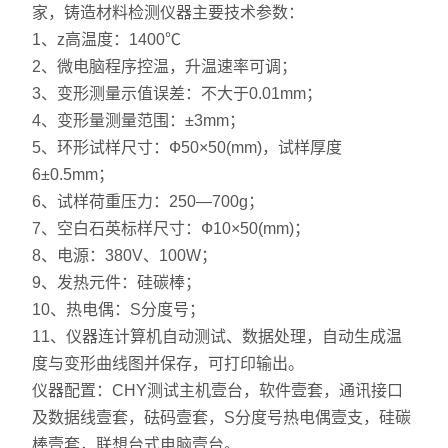
家，铸造材料检测仪器
主要技术参数：
1
、z高温度：
1400
℃
2
、微电脑程序控温，升温速率可调；
3
、变形测量示值误差：不大于
0.01mm
；
4
、变形量测量范围：±
3mm
；
5
、环形试样尺寸：Ф
50×50(mm)
，试样厚度
6
±
0.5mm
；
6
、试样荷重压力：
250—700g
；
7
、空白石英标样尺寸：Ф
10×50(mm)
；
8
、电源：
380V
、
100W
；
9、发热元件：硅碳棒；
10、热电偶：S分度号；
11、仪器连计算机自动测试、数据处理，自动生成温
度与变形曲线图并保存，可打印输出。
仪器配置：
CHY
测试主机壹台，软件壹套，通讯接口
及数据线壹套，砝码壹套，
S
分度号热电偶壹支，硅碳
棒壹套，联想台式电脑壹台。