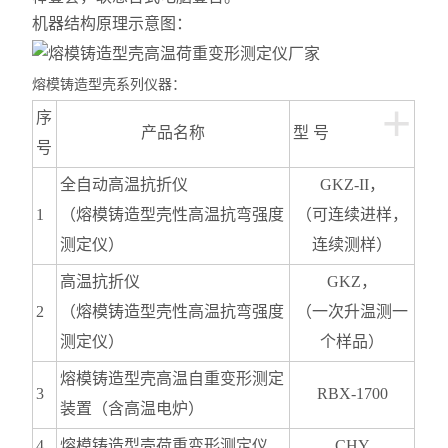
机器结构原理示意图：
熔模铸造型壳系列仪器：
+
序
产品名称
型 号
号
全自动
高温抗折仪
GKZ-II
，
1
（
熔模铸造型壳性
高温抗弯强度
（
可连续进样，
测定仪）
连续测样）
高温抗折仪
GKZ
，
2
（
熔模铸造型壳性
高温抗弯强度
（
一次升温测一
测定仪）
个样品
）
熔模铸造
型壳高温自重变形测定
3
RBX-1700
装置（含高温电炉）
4
熔模铸造
型壳
荷重变形测定仪
CHY