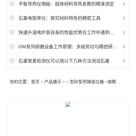
电动透气性测定仪
平板导热仪揭秘：固体材料导热系数的精准测定
粘土试验仪
石墨电阻率仪：探究材料特性的精密工具
高温自重变形装置
快速升温电炉其自身的性能优势在工作中遇到哪些问题
查看全部 >>
GM系列研磨设备工作原理：多级剪切与精密研磨的协同之道
石墨炭素检测仪可以用以下几种方法测试石墨
你的位置：
首页
>
产品展示
> >
型砂型壳铸造仪器
>熔模铸造型壳高温荷重变形测定仪厂家