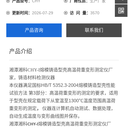
CHY
生产厂家
产品型号：
厂商性质：
2026-07-29
3570
更新时间：
访 问 量：
产品咨询
联系我们
产品介绍
湘潭湘科
CHY-I
熔模铸造
型壳高温荷重变形测定仪厂
家，铸造材料检测仪器
本仪器满足国标
HB/T 5352.3-2004
熔模铸造型壳性能
试验方法
第
3
部分：高温荷重变形的测定的要求，适用
于型壳在规定载荷下从室温至
1300
℃温度范围高温荷
重变形的测定
，
仪器连计算机自动测试、数据处理，
自动生成温度与变形曲线图并保存。
湘潭湘科
熔模铸造
型壳高温荷重变形测定仪厂
CHY-I