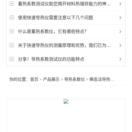
快速导热仪
蓄热系数测试仪助您揭开材料热储存能力的神秘面纱
高温导热仪
使用快速导热仪需要注意以下几个问题
平板导热仪
什么是蓄热系数仪，它有哪些特点？
热流法导热系数仪
关于快速导热仪的测量原理和优势，我们已为您整理好了
瞬态法导热系数仪
分享！导热系数测试仪的功能特点
其它热工测试仪
你的位置：
首页
>
产品展示
>
导热系数仪
>
瞬态法导热系数仪
>导
查看全部 >>