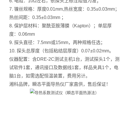
6. 电阻：10Ω左右，依探头上标注阻值为准；
7. 镍丝规格：厚度0.01mm,热丝宽度：0.35±0.03mm；
热丝间距：0.35±0.03mm ；
8. 保护层材料：聚酰亚胺薄膜（Kapton）；单层厚
度：0.06mm
9. 探头直径：7.5mm或15mm，两种规格任选；
10. 探头总厚度（包括粘结层厚度）0.07±0.02mm。
仪器配置：含DRE-2C测试主机1台，测试探头1个，测
试软件1套，通讯接口及数据线1套，样品夹具1个，电
脑1台，如需选配恒温装置，费用另计。
湘科品牌，瞬态平面导热仪厂家直供，售后保证！