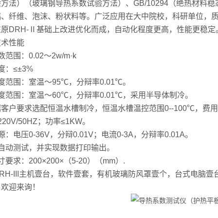
方法）（玻璃钢导热系数试验方法）、GB/10294（绝热材料
璃、纤维、泡沫、粉状料等。广泛应用在大中院校，科研单位，
原DRH-Ⅱ基础上改进优化而成，自动化程度更高，性能更稳定
技术性能
范围：0.02～2w/m·k
度：≤±3%
度范围：室温～95℃，分辩率0.01℃。
度范围：室温～60℃，分辩率0.01℃，采用半导体制冷。
客户要求选配恒温水槽制冷，恒温水槽温控范围0--100℃，费
20V/50HZ；功率≤1KW。
：电压0-36V，分辩0.01V；电流0-3A，分辩率0.01A。
自动测试，并实现数据打印输出。
要求：200×200×（5-20）（mm）.
RH-III主机壹台，软件壹套，有机玻璃防风罩壹个，台式电脑
，欢迎来询！