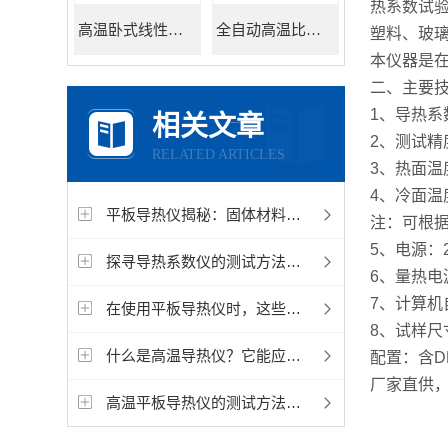
热系数试验
高温卧式线性热膨胀系数测定仪
全自动高温比热容测试仪
塑料、玻
本仪器是在
二、主要
1、导热系数
相关文章
2、测试精
RELATED ARTICLES
3、热面温
4、冷面温
平板导热仪揭秘：固体材料导热系数的精准测定
注：可根据
5、电源：2
探寻导热系数仪的测试方法与精度验证
6、量热电源
7、计算机
在使用平板导热仪时，这些细节问题一定要注意
8、试样尺寸
什么是高温导热仪？它能应用在哪些领域中？
配置：含D
厂家直供
高温平板导热仪的测试方法一般分为两种