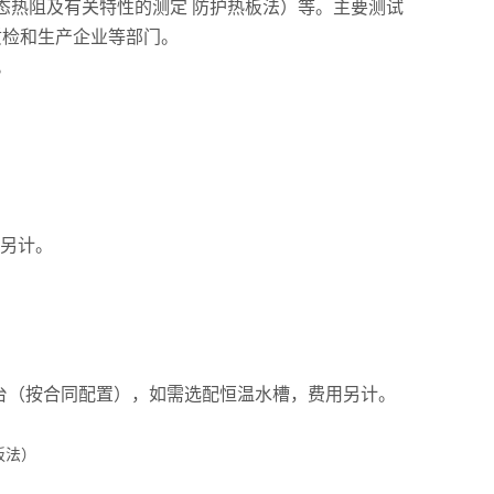
稳态热阻及有关特性的测定 防护热板法）等。主要测试
质检和生产企业等部门。
。
用另计。
壹台（按合同配置），如需选配恒温水槽，费用另计。