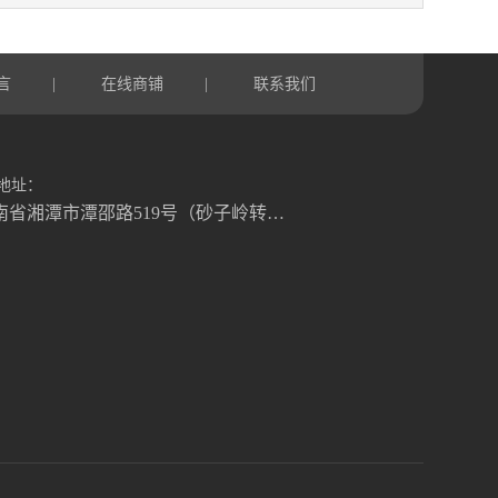
言
在线商铺
联系我们
|
|
地址：
湖南省湘潭市潭邵路519号（砂子岭转盘往湘乡方向1.2公里）