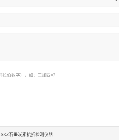
阿拉伯数字），如：三加四=7
SKZ石墨炭素抗折检测仪器
：