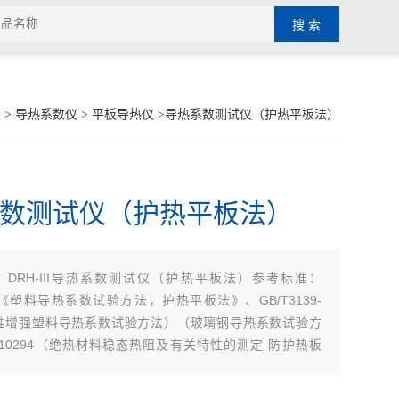
示
>
导热系数仪
>
平板导热仪
>导热系数测试仪（护热平板法）
数测试仪（护热平板法）
DRH-III导热系数测试仪（护热平板法）参考标准：
：
399《塑料导热系数试验方法，护热平板法》、GB/T3139-
纤维增强塑料导热系数试验方法）（玻璃钢导热系数试验方
/10294（绝热材料稳态热阻及有关特性的测定 防护热板
主要测试塑料、玻璃、纤维、泡沫、粉状料等。广泛应用在
科研单位，质检和生产企业等部门。