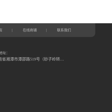
言
在线商铺
联系我们
|
|
地址：
湖南省湘潭市潭邵路519号（砂子岭转盘往湘乡方向1.2公里）