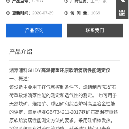
GHDY
生产厂家
产品型号：
厂商性质：
能，延长硅钼棒使用寿命。
2026-07-29
1069
更新时间：
访 问 量：
产品咨询
联系我们
产品介绍
湘潭湘科GHDY
高温荷重还原软溶滴落性能测定仪
一、概述：
该设备主要用于在气氛控制条件下，烧结制备“铁矿石
荷重软熔滴落性能的测定和透气性的测定。"也可用于
天然块矿、烧结矿、球团矿和综合炉料高温冶金性能
的评定，满足标准GB/T34211-2017铁矿石高温荷重还
原软熔滴落性能测定方法的要求。采用硅钼棒发热，
控温系统具有过流恒流功能，延长硅钼棒使用寿命。