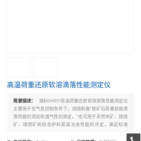
高温荷重还原软溶滴落性能测定仪
湘科GHDY高温荷重还原软溶滴落性能测定仪
简要描述：
主要用于在气氛控制条件下，烧结制备“铁矿石荷重软熔滴
落性能的测定和透气性的测定。"也可用于天然块矿、烧结
矿、球团矿和综合炉料高温冶金性能的评定，满足标准
GB/T34211-2017铁矿石高温荷重还原软熔滴落性能测定方
法的要求。采用硅钼棒发热，控温系统具有过流恒流功