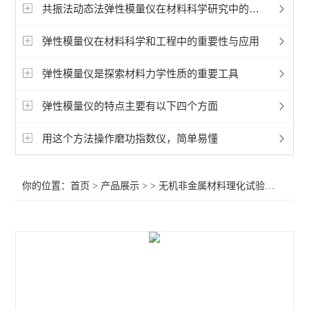
灰熔点仪
共振法动态法弹性模量仪在材料科学研究中的应用
超临界相态可视化测定仪
弹性模量仪在材料科学和工程中的重要性与应用
磨功指数仪
弹性模量仪是探索材料力学性质的重要工具
激光粒度分布仪
弹性模量仪的特点主要有以下四个方面
石材路面砖检测仪
用这个方法操作磨功指数仪，简单易懂
介电常数仪
你的位置：
首页
>
产品展示
> >
无机非金属材料理化试验仪
>高温
弹性模量仪
查看全部 >>