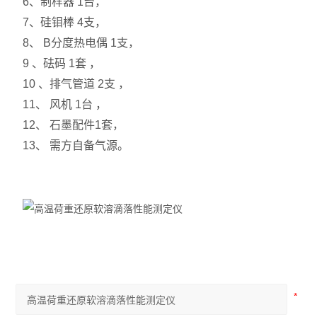
6、制样器 1台，
7、硅钼棒 4支，
8、 B分度热电偶 1支，
9 、砝码 1套 ，
10 、排气管道 2支 ，
11、 风机 1台 ，
12、 石墨配件1套，
13、 需方自备气源。