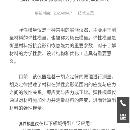
热膨胀仪
技术文章
更新时间：2023-09-07
硅酸盐成分分析仪
弹性模量仪是一种常用的实验仪器，主要用于测
元素分析仪
量材料的弹性模量，也被称为杨氏模量。弹性模量是
衡量材料抵抗变形和恢复能力的重要参数，对于了解
数显式抗折仪
材料的力学性质、设计结构和优化工艺具有重要意
耐火材料检测仪器
义。
快速升温电炉
目前，该仪器是基于胡克定律的原理进行测量。
胡克定律描述了材料在弹性变形范围内的应变与应力
陶瓷仪器设备
之间的线性关系，即应变与应力成正比。弹性模量仪
通过对材料施加外力并测量材料的应变，进而计算出
多孔陶瓷工程陶瓷试验仪
材料的弹性模量。
无机非金属材料理化试验仪
在以下领域得到广泛应用：
弹性模量仪
玻璃检测仪器