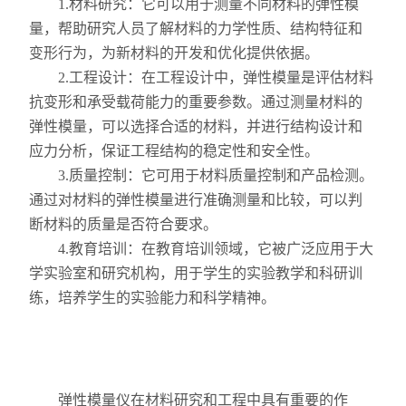
1.材料研究：它可以用于测量不同材料的弹性模
量，帮助研究人员了解材料的力学性质、结构特征和
耐火材料保温材料检测仪
变形行为，为新材料的开发和优化提供依据。
2.工程设计：在工程设计中，弹性模量是评估材料
石墨炭素检测仪
抗变形和承受载荷能力的重要参数。通过测量材料的
型砂型壳铸造仪器
弹性模量，可以选择合适的材料，并进行结构设计和
应力分析，保证工程结构的稳定性和安全性。
实验电炉
3.质量控制：它可用于材料质量控制和产品检测。
通过对材料的弹性模量进行准确测量和比较，可以判
实验室制样及研磨设备
断材料的质量是否符合要求。
混凝土、岩土检测仪
4.教育培训：在教育培训领域，它被广泛应用于大
学实验室和研究机构，用于学生的实验教学和科研训
直读式透气性测定仪
练，培养学生的实验能力和科学精神。
震摆式筛砂机
弹性模量仪在材料研究和工程中具有重要的作