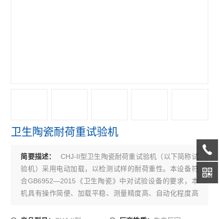
卫生陶瓷耐荷重试验机
CHJ-II型卫生陶瓷耐荷重试验机（以下简称试
简要描述：
验机）采用电动加载，以检测试样的耐荷重性。本设备符
合GB6952—2015《卫生陶瓷》中对试验设备的要求，本
机具有操作简便、加载平稳、测量精度高、自动化程度高
等优点，是坐便器、洗面器、小便器、洗涤槽及淋浴盆等
各种卫生陶瓷产品进行耐荷重性试验的理想设备。