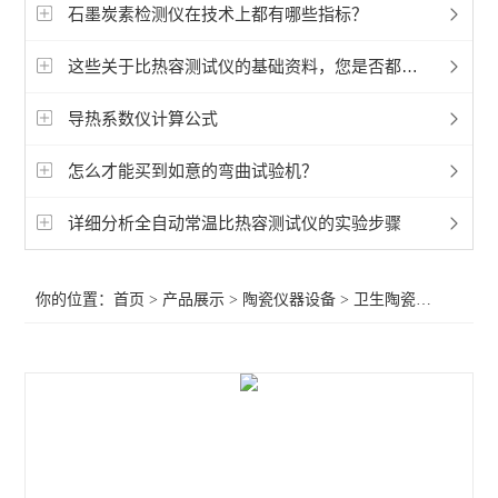
磨耗仪
石墨炭素检测仪在技术上都有哪些指标？
陶瓷砖釉面抗龟裂仪
这些关于比热容测试仪的基础资料，您是否都掌握好！
陶瓷砖成品检测仪
导热系数仪计算公式
陶瓷硅酸盐制品检测仪
怎么才能买到如意的弯曲试验机？
卫生陶瓷检测仪器
详细分析全自动常温比热容测试仪的实验步骤
查看全部 >>
你的位置：
首页
>
产品展示
>
陶瓷仪器设备
>
卫生陶瓷检测仪器
>