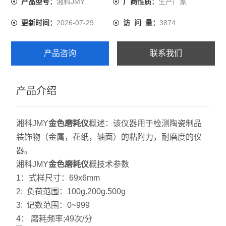
湘科JMY
生产厂家
产品型号：
厂商性质：
2026-07-29
3874
更新时间：
访 问 量：
产品咨询
联系我们
产品介绍
湘科JMY
金色磨耗仪
概述：该仪器用于检测陶瓷制品
装饰物（金属，花纸，轴面）的粘附力，耐磨度的仪
器。
湘科JMY
金色磨耗仪
概技术参数
1：式样尺寸：69x6mm
2: 负荷范围：100g.200g.500g
3: 记数范围：0~999
4： 磨耗频率;49次/分