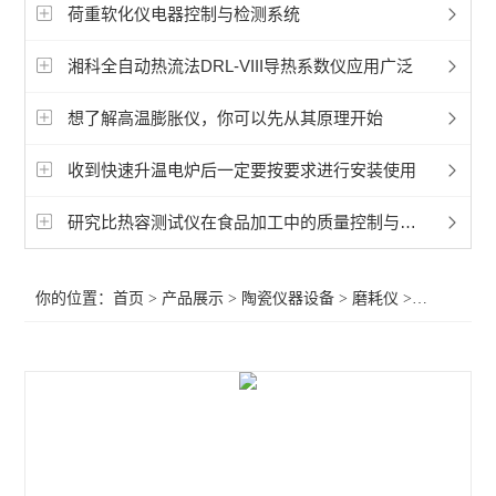
磨耗仪
荷重软化仪电器控制与检测系统
陶瓷砖釉面抗龟裂仪
湘科全自动热流法DRL-VIII导热系数仪应用广泛
陶瓷砖成品检测仪
想了解高温膨胀仪，你可以先从其原理开始
陶瓷硅酸盐制品检测仪
收到快速升温电炉后一定要按要求进行安装使用
卫生陶瓷检测仪器
研究比热容测试仪在食品加工中的质量控制与优化
查看全部 >>
你的位置：
首页
>
产品展示
>
陶瓷仪器设备
>
磨耗仪
>金色磨耗仪