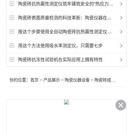
磨耗仪
陶瓷砖抗热震性测定仪筑牢建筑安全的“热应力防线”
陶瓷砖釉面抗龟裂仪
陶瓷砖表面质量检测的科技革新：陶瓷仪器在陶瓷砖生产中的精准护航
陶瓷砖成品检测仪
按这个步骤使用全自动陶瓷砖抗热震性测定仪，简单易懂！
陶瓷硅酸盐制品检测仪
用这个方法使用吸水率测定仪，只需要七步
卫生陶瓷检测仪器
陶瓷砖抗冻性试验机在实际应用上拥有特性
查看全部 >>
你的位置：
首页
>
产品展示
>
陶瓷仪器设备
>
陶瓷砖成品检测仪
>