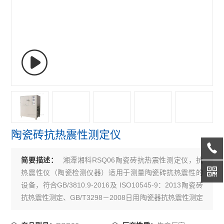
陶瓷砖抗热震性测定仪
湘潭湘科RSQ06陶瓷砖抗热震性测定仪，抗
简要描述：
热震性仪（陶瓷检测仪器）适用于测量陶瓷砖抗热震性的
设备，符合GB/3810.9-2016及 ISO10545-9：2013陶瓷砖
抗热震性测定、GB/T3298－2008日用陶瓷器抗热震性测定
方法的要求，根据陶瓷砖吸水率小于10%，采用浸入法的
试验方式,本仪器也适用于玻璃及其他硅酸盐制品的抗热震