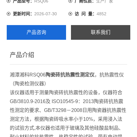
RSQ06
生产厂家
产品型号：
厂商性质：
性、热稳定性的试验。
2026-07-30
4852
更新时间：
访 问 量：
产品咨询
联系我们
产品介绍
湘潭湘科RSQ06
陶瓷砖抗热震性测定仪
，抗热震性仪
（陶瓷检测仪器）
该仪器适用于测量陶瓷砖抗热震性的设备，仪器符合
GB/3810.9-2016及 ISO10545-9：2013陶瓷砖抗热震
性测定的要求、GB/T3298－2008日用陶瓷器抗热震性
测定方法，根据陶瓷砖吸水率小于10%，采用浸入法
的试验方式,本仪器也适用于玻璃及其他硅酸盐制品、
耐火材料的抗热震性、热稳定性的试验。带有电动提