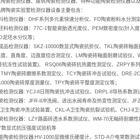
生陶瓷检测仪器、建筑陶瓷检测仪器、特种功能陶瓷检测仪器以
品牌陶瓷实验室检测仪器设备主要包含：
料检测仪器：DHF系列多元素快速分析仪、FD陶瓷粉料水分测
坯料检测仪器：77C-1智能瓷胎透光度仪、PEM致密度仪(针入度计
D泥坯水分仪等；
成品检测仪器：SKZ-10000数显式陶瓷抗折仪、TKL陶瓷砖釉面
度、直角度、边直度综合测定仪、LM陶瓷砖釉面耐磨试验仪、
砖抗冻性试验装置)、 RSQ06陶瓷砖抗热震性测定仪、ZRPY
TMY陶瓷砖磨擦系数测定仪、TCY陶瓷砖冲击试验仪、DRE-
-1000陶瓷砖厚度测量仪、TPY陶瓷砖平整度测定仪等；
瓷检测仪器: YCJ-II日用陶瓷抗冲击试验仪、DRPL-II导热系
瓷检测仪器：JFR-II冲洗阀、进出水阀寿命及热变性测定仪、JF
-II卫生陶瓷冲洗试验装置、CKL-A卫生陶瓷抗裂试验机、CHJ-II
瓷检测仪器：LZY路面砖透水系数测试仪、WM-70无釉砖耐磨性
Y数显式抗压强度试验机等
能陶瓷检测仪器:HV-1000显微维氏硬度计、STD-A介电常数测