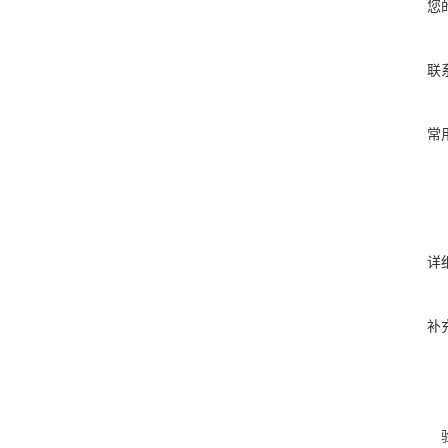
您
联
常
详
补