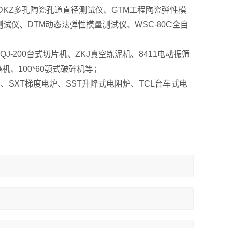
DKZ多孔陶瓷孔道直径测试仪、GTM工程陶瓷弹性模
试仪、DTM动态法弹性模量测试仪、WSC-80C全自
-200台式切片机、ZKJ真空练泥机、8411电动振筛
、100*60颚式破碎机等；
、SXT梯度电炉、SST升降式电阻炉、TCL台车式电