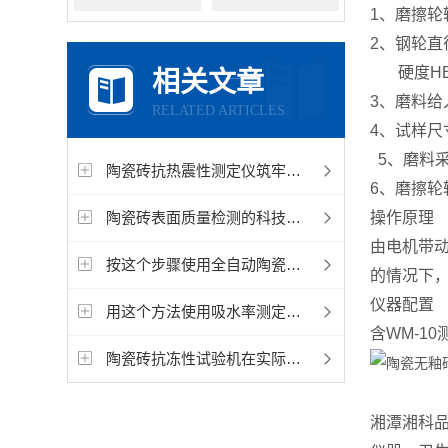
1、磨擦轮转
2、钢轮直径
硬度HB50
相关文章
3、磨料给入
RELATED ARTICLES
4、试样尺寸
5、磨料采
陶瓷砖抗热震性测定仪筑牢建筑安全的“热应力防线”
6、磨擦轮
陶瓷砖表面质量检测的科技革新：陶瓷仪器在陶瓷砖生产中的精准护航
操作原理
由电机带动
按这个步骤使用全自动陶瓷砖抗热震性测定仪，简单易懂！
的情况下
仪器配置
用这个方法使用吸水率测定仪，只需要七步
含WM-1
陶瓷砖抗冻性试验机在实际应用上拥有特性
湘潭湘科