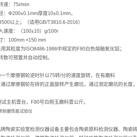
速：75r/min
：Φ200±0.1mm厚度10±0.1mm，
0以上；（适用GB/T3810.6-2016）
速度：（100±10）g/100r
：100mm ×150 mm
用其粒度为ISO8486-1986中规定的F80白色熔融氧化铝；
转数可预置并自动控制。
一个摩擦钢轮逆时针以75转/分的速度旋转，在有磨料
，通过摩擦钢轮在砖的正面旋转产生磨坑，通过测定磨坑的长度
0测试主机壹台，F80号白刚玉磨料壹公斤。
品牌陶瓷实验室检测仪器设备主要包含陶瓷原料检测仪器、陶瓷