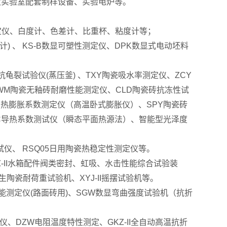
及实验室配套制样设备、实验电炉等。
定仪、白度计、色差计、比重杯、粘度计等；
) 、 KS-B数显可塑性测定仪、DPK数显式电动坯料
抗龟裂试验仪(蒸压釜) 、TXY陶瓷吸水率测定仪、ZCY
WM陶瓷无釉砖耐磨性能测定仪、CLD陶瓷砖抗冻性试
系列热膨胀系数测定仪（高温卧式膨胀仪）、SPY陶瓷砖
2C导热系数测试仪（瞬态平面热源法）、智能型光泽度
数测试仪、 RSQ05日用陶瓷热稳定性测定仪等。
Z-II水箱配件阀类密封、虹吸、水击性能综合试验装
卫生陶瓷耐荷重试验机、XYJ-II摇摆试验机等。
能测定仪(路面砖用)、SGW数显弯曲强度试验机（抗折
试仪、DZW电阻温度特性测定、GKZ-II全自动高温抗折