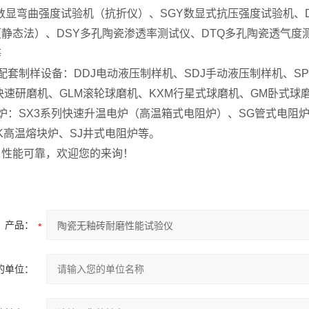
数显弯曲强度试验机（抗折仪）、SGY数显式抗压强度试验机、
静态法）、DSY多孔陶瓷渗透率测试仪、DTQ多孔陶瓷透气度测
等
配套制样设备：DDJ电动液压制样机、SDJ手动液压制样机、SPQJ
快速研磨机、GLM滚轮球磨机、KXM行星式球磨机、GM卧式球磨机
炉：SX3系列快速升温电炉（高温箱式电阻炉）、SG管式电阻炉
K高温熔块炉、SJ井式电阻炉等。
、性能可靠，欢迎您的来询！
产品：
的单位：