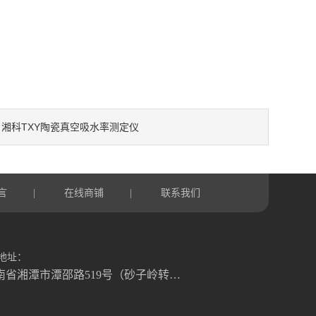
湘科TXY陶瓷真空吸水率测定仪
：
言
在线商铺
联系我们
|
|
地址：
湖南省湘潭市潭邵路519号（砂子岭转盘往湘乡方向1.2公里）