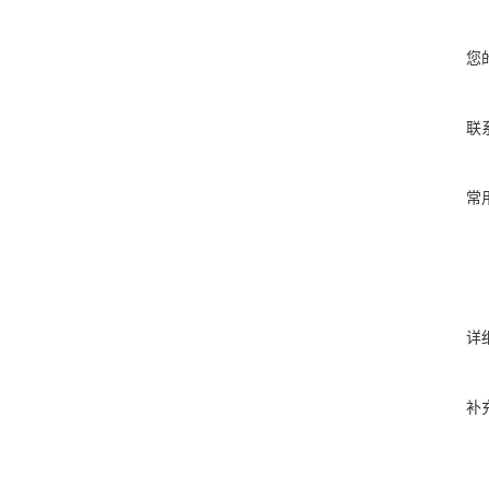
您
联
常
详
补