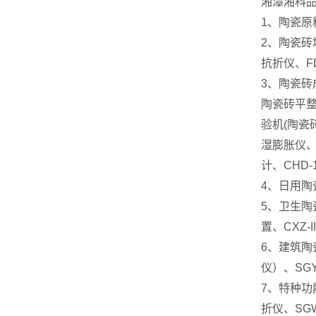
湘潭湘科
1、陶瓷原
2、陶瓷砖
抗折仪、F
3、陶瓷砖
陶瓷砖平整
验机(陶瓷
湿膨胀仪、
计、CHD
4、日用陶
5、卫生陶
置、CXZ
6、建筑陶
仪）、SG
7、特种功
折仪、SG