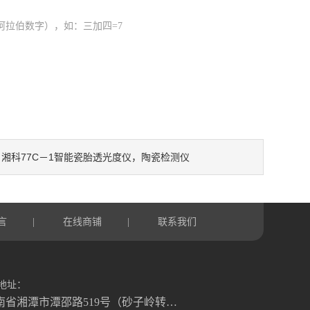
阿拉伯数字），如：三加四=7
湘科77C－1智能瓷胎透光度仪，陶瓷检测仪
：
言
在线商铺
联系我们
|
|
地址：
湖南省湘潭市潭邵路519号（砂子岭转盘往湘乡方向1.2公里）