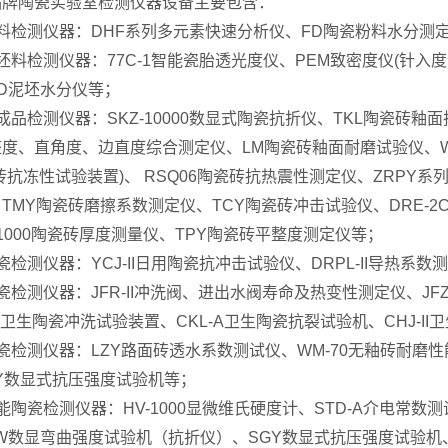
品牌陶瓷实验室检测仪器设备主要包含：
料检测仪器：DHF系列多元素快速分析仪、FD陶瓷粉料水分测
坯料检测仪器：77C-1智能瓷胎透光度仪、PEM致密度仪(针入度计
D泥坯水分仪等；
成品检测仪器：SKZ-10000数显式陶瓷抗折仪、TKL陶瓷砖釉面
度、直角度、边直度综合测定仪、LM陶瓷砖釉面耐磨试验仪、
砖抗冻性试验装置)、 RSQ06陶瓷砖抗热震性测定仪、ZRPY
TMY陶瓷砖磨擦系数测定仪、TCY陶瓷砖冲击试验仪、DRE-
-1000陶瓷砖厚度测量仪、TPY陶瓷砖平整度测定仪等；
瓷检测仪器：YCJ-II日用陶瓷抗冲击试验仪、DRPL-II导热系
瓷检测仪器：JFR-II冲洗阀、进出水阀寿命及热变性测定仪、JF
-II卫生陶瓷冲洗试验装置、CKL-A卫生陶瓷抗裂试验机、CHJ-II
瓷检测仪器：LZY路面砖透水系数测试仪、WM-70无釉砖耐磨性
Y数显式抗压强度试验机等；
能陶瓷检测仪器：HV-1000显微维氏硬度计、STD-A介电常数测
W数显弯曲强度试验机（抗折仪）、SGY数显式抗压强度试验机