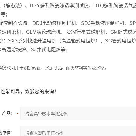
（静态法）、DSY多孔陶瓷渗透率测试仪、DTQ多孔陶瓷透气度
计等；
配套制样设备：DDJ电动液压制样机、SDJ手动液压制样机、SPQJ
快速研磨机、GLM滚轮球磨机、KXM行星式球磨机、GM卧式球磨机
炉：SX3系列快速升温电炉（高温箱式电阻炉）、SG管式电阻炉
K高温熔块炉、SJ井式电阻炉等。
率仪
也可用于测定砖瓦、水泥制品、耐火材料等的吸水率。
、性能可靠，欢迎您的来询！
产品：
的单位：