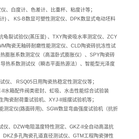
定仪、白度计、色差计、比重杯、粘度计等；
) 、 KS-B数显可塑性测定仪、DPK数显式电动坯料
抗龟裂试验仪(蒸压釜) 、TXY陶瓷吸水率测定仪、ZCY
WM陶瓷无釉砖耐磨性能测定仪、CLD陶瓷砖抗冻性试
系列热膨胀系数测定仪（高温卧式膨胀仪）、SPY陶瓷砖
2C导热系数测试仪（瞬态平面热源法）、智能型光泽度
数测试仪、 RSQ05日用陶瓷热稳定性测定仪等；
Z-II水箱配件阀类密封、虹吸、水击性能综合试验装
卫生陶瓷耐荷重试验机、XYJ-II摇摆试验机等；
能测定仪(路面砖用)、SGW数显弯曲强度试验机（抗折
试仪、DZW电阻温度特性测定、GKZ-II全自动高温抗
、DKZ多孔陶瓷孔道直径测试仪、GTM工程陶瓷弹性