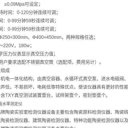
 ≥0.09Mpa可设定；
持时间：0-120分钟连续可调；
间：0-99分钟59秒连续可调；
间：0-99分钟59秒连续可调；
250×300mm、Φ400×450mm，两种规格任选；
220V，180w；
字压力仪表显示真空压力值；
据用户要求选配不锈钢真空筒（选配项，费用另计）。
及组成
用机电一体化结构，由真空容器、水循环式真空泵、进水电磁阀
噪声低，不易损坏，电耗低等特殊优点，使该仪器具有更好的性
含TXY真空测试装置壹台，试样架壹个，密封垫壹个。
品牌陶瓷实验室检测仪器设备主要包含陶瓷原料检测仪器、陶瓷
生陶瓷检测仪器、建筑陶瓷检测仪器、特种功能陶瓷检测仪器以