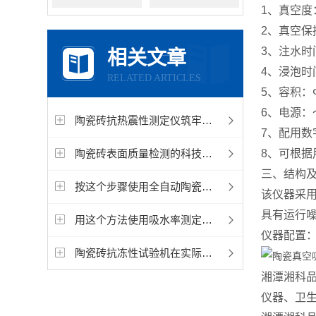
1、真空度：
2、真空保
3、注水时
相关文章
4、浸泡时
RELATED ARTICLES
5、容积：Φ
6、电源：～
陶瓷砖抗热震性测定仪筑牢建筑安全的“热应力防线”
7、配用数
陶瓷砖表面质量检测的科技革新：陶瓷仪器在陶瓷砖生产中的精准护航
8、可根
三、结构
按这个步骤使用全自动陶瓷砖抗热震性测定仪，简单易懂！
该仪器采
具有运行
用这个方法使用吸水率测定仪，只需要七步
仪器配置：
陶瓷砖抗冻性试验机在实际应用上拥有特性
湘潭湘科
仪器、卫