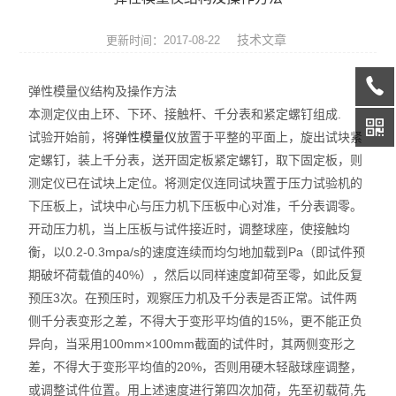
热膨胀仪
技术文章
更新时间：2017-08-22
硅酸盐成分分析仪
弹性模量仪结构及操作方法
元素分析仪
本测定仪由上环、下环、接触杆、千分表和紧定螺钉组成.
试验开始前，将
弹性模量仪
放置于平整的平面上，旋出试块紧
数显式抗折仪
定螺钉，装上千分表，送开固定板紧定螺钉，取下固定板，则
耐火材料检测仪器
测定仪已在试块上定位。将测定仪连同试块置于压力试验机的
下压板上，试块中心与压力机下压板中心对准，千分表调零。
快速升温电炉
开动压力机，当上压板与试件接近时，调整球座，使接触均
衡，以0.2-0.3mpa/s的速度连续而均匀地加载到Pa（即试件预
陶瓷仪器设备
期破坏荷载值的40%），然后以同样速度卸荷至零，如此反复
预压3次。在预压时，观察压力机及千分表是否正常。试件两
多孔陶瓷工程陶瓷试验仪
侧千分表变形之差，不得大于变形平均值的15%，更不能正负
异向，当采用100mm×100mm截面的试件时，其两侧变形之
无机非金属材料理化试验仪
差，不得大于变形平均值的20%，否则用硬木轻敲球座调整，
玻璃检测仪器
或调整试件位置。用上述速度进行第四次加荷，先至初载荷,先