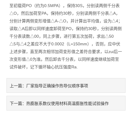
至初载荷PO（约为0.5MPA），保持30S，分别读两侧千分表
耐火材料保温材料检测仪
△O，然后加荷至PA，保持约30秒，分别读两侧千分表△A，
分别计算两侧变形增值△A-△O，并计算出平均值，设为△4；
石墨炭素检测仪
读取△A后即以同样速度卸荷至PO，保持约30秒，分别读两侧
千分表读数△00，同上步骤，进行第五次加荷，求出△50
型砂型壳铸造仪器
△5与△4之差应不大于0.0002（L=150mm），否则，应中伏
上述步骤，直至两次相邻加荷变形值之差符合要求，以zui后一
实验电炉
次变形值△0为准。然后卸去千分表，以同样速度继续加荷至
实验室制样及研磨设备
试件破坏，记下循环轴心抗压强度Ra.
混凝土、岩土检测仪
厂家指导正确操作热导仪顺序事项
上一篇：
直读式透气性测定仪
热膨胀系数仪使用材料高温膨胀性能试验操作
下一篇：
震摆式筛砂机