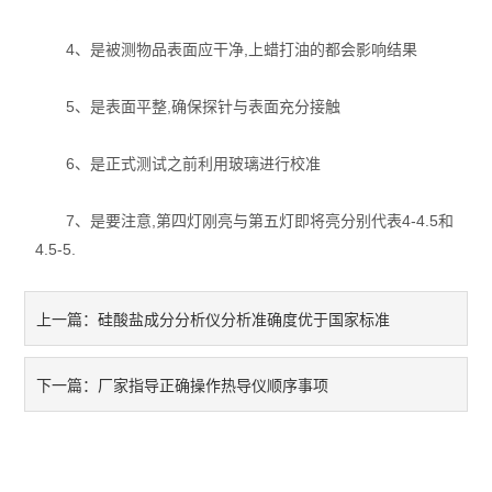
耐火材料保温材料检测仪
4、是被测物品表面应干净,上蜡打油的都会影响结果
石墨炭素检测仪
5、是表面平整,确保探针与表面充分接触
型砂型壳铸造仪器
6、是正式测试之前利用玻璃进行校准
实验电炉
7、是要注意,第四灯刚亮与第五灯即将亮分别代表4-4.5和
实验室制样及研磨设备
4.5-5.
混凝土、岩土检测仪
硅酸盐成分分析仪分析准确度优于国家标准
上一篇：
直读式透气性测定仪
厂家指导正确操作热导仪顺序事项
下一篇：
震摆式筛砂机