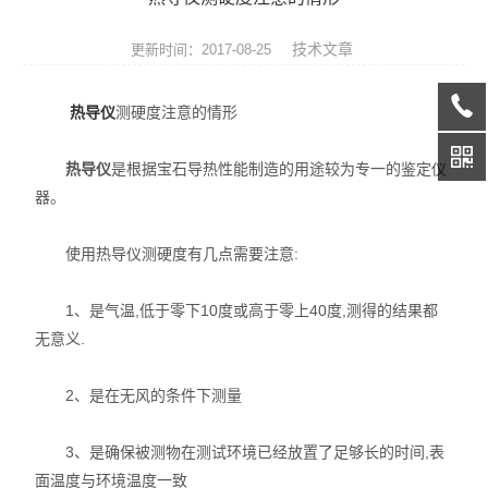
热膨胀仪
技术文章
更新时间：2017-08-25
硅酸盐成分分析仪
热导仪
测硬度注意的情形
元素分析仪
热导仪
是根据宝石导热性能制造的用途较为专一的鉴定仪
数显式抗折仪
器。
耐火材料检测仪器
使用热导仪测硬度有几点需要注意:
快速升温电炉
1、是气温,低于零下10度或高于零上40度,测得的结果都
陶瓷仪器设备
无意义.
多孔陶瓷工程陶瓷试验仪
2、是在无风的条件下测量
无机非金属材料理化试验仪
3、是确保被测物在测试环境已经放置了足够长的时间,表
玻璃检测仪器
面温度与环境温度一致