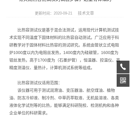
热膨胀仪
技术文章
更新时间：2020-09-21
硅酸盐成分分析仪
比热容测试仪是基于混合法测试，运用现代计算机测试技
元素分析仪
术实现不同温度下固体材料的比热容自动测试。广泛应用于科
研教学对于固体材料比热容的测试研究。系统由管状立式电阻
数显式抗折仪
炉1000度以内为电阻丝发热，1400度内为硅碳管，1600度为
耐火材料检测仪器
钼丝发热，高于1700度为（石墨炉管），恒温器、控温仪、高
精度测温仪、量热计，计算机测试系统等组成。
快速升温电炉
比热容测试仪适用范围：
陶瓷仪器设备
该仪器可用于测试润滑油、变压器油、航空煤油、植物
油、防冻冷却液、制冷剂、中草药萃取液、无机盐溶液、各类
多孔陶瓷工程陶瓷试验仪
液体化学试剂等的比热，能够满足科研院校、检测机构和各种
企业单位的科研需求。
无机非金属材料理化试验仪
玻璃检测仪器