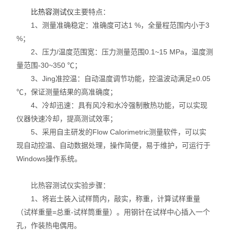
比热容测试仪
主要特点：
耐火材料保温材料检测仪
1、测量准确稳定：准确度可达1 %，全量程范围内小于3
%；
石墨炭素检测仪
2、压力/温度范围宽：压力测量范围0.1~15 MPa，温度测
量范围-30~350 ℃；
型砂型壳铸造仪器
3、Jing准控温：自动温度调节功能，控温波动满足±0.05
℃，保证测量结果的高准确度；
实验电炉
4、冷却迅速：具有风冷和水冷强制散热功能，可以实现
实验室制样及研磨设备
仪器快速冷却，提高测试效率；
5、采用自主研发的Flow Calorimetric测量软件，可以实
混凝土、岩土检测仪
现自动控温、自动数据处理，操作简便，易于维护，可运行于
Windows操作系统。
直读式透气性测定仪
比热容测试仪实验步骤：
震摆式筛砂机
1、将岩土装入试样筒内，敲实，称重，计算试样重量
（试样重量=总重-试样筒重量）。用钢针在试样中心插入一个
孔，作装热电偶用。