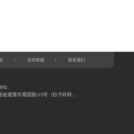
言
在线商铺
联系我们
|
|
地址：
湖南省湘潭市潭邵路519号（砂子岭转盘往湘乡方向1.2公里）