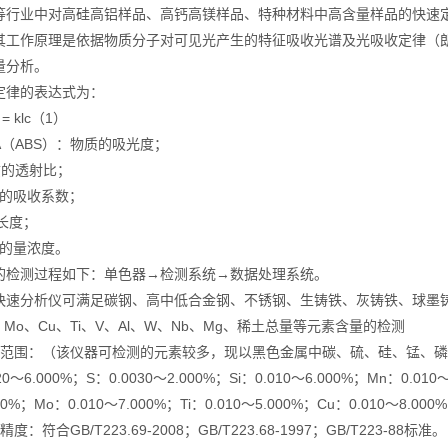
等行业中对高硅高铝样品、高钙高镁样品、特种材料中高含量样品的快速
其工作原理是依据物质分子对可见光产生的特征吸收光谱及光吸收定律（
量分析。
律的表达式为：
= klc（1）
ABS）：物质的吸光度；
的透射比；
的吸收系数；
长度；
的量浓度。
测过程如下：单色器→检测系统→数据处理系统。
分析仪可满足碳钢、高中低合金钢、不锈钢、生铸铁、灰铸铁、球墨铸铁
Ni、Mo、Cu、Ti、V、Al、W、Nb、Mg、稀土总量等元素含量的检测
围：（该仪器可检测的元素较多，现以黑色金属中碳、硫、硅、锰、磷
6.000%；S：0.0030～2.000%；Si：0.010～6.000%；Mn：0.010～1
000%；Mo：0.010～7.000%；Ti：0.010～5.000%；Cu：0.010～8.00
合GB/T223.69-2008；GB/T223.68-1997；GB/T223-88标准。