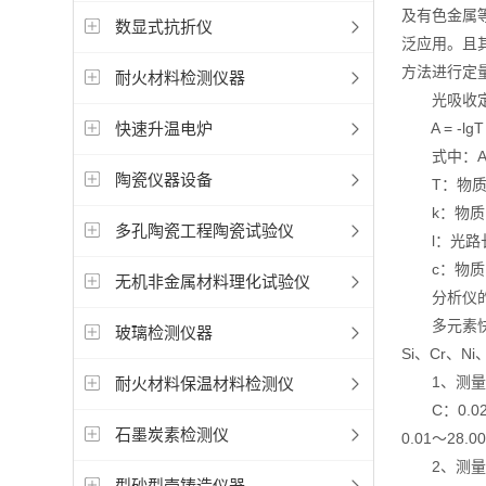
及有色金属
数显式抗折仪
泛应用。且
方法进行定
耐火材料检测仪器
光吸收定
快速升温电炉
A = -lgT 
式中：A（
陶瓷仪器设备
T：物质
k：物质
多孔陶瓷工程陶瓷试验仪
l：光路
c：物质
无机非金属材料理化试验仪
分析仪的检
多元素快速
玻璃检测仪器
Si、Cr、
1、测量范
耐火材料保温材料检测仪
C：0.020～
石墨炭素检测仪
0.01～28.
2、测量精度：符
型砂型壳铸造仪器