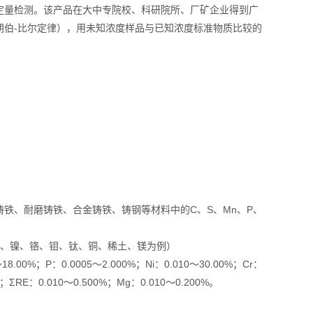
定量检测。该产品在大中专院校、科研院所、厂矿企业得到广
朗伯-比尔定律），用未知浓度样品与已知浓度标准物质比较的
、耐磨铸铁、合金铸铁、铸钢等材料中的C、S、Mn、P、
、镍、铬、钼、钛、铜、稀土、镁为例）
8.00%；P：0.0005～2.000%；Ni：0.010～30.00%；Cr：
0%；ΣRE：0.010～0.500%；Mg：0.010～0.200%。