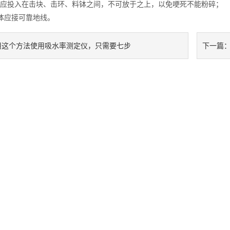
投入在击块、击环、料钵之间，不可放于之上，以免哽死不能粉碎；
应接可靠地线。
用这个方法使用吸水率测定仪，只需要七步
下一篇