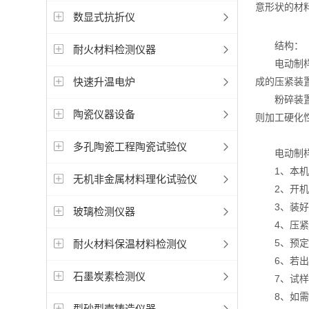
意形状的材
数显式抗折仪
结构：
耐火材料检测仪器
电动制样机
快速升温电炉
成的压紧装
粉碎装置的
陶瓷仪器设备
则加工硬化
多孔陶瓷工程陶瓷试验仪
电动制样
1、本机无
无机非金属材料理化试验仪
2、开机前
3、装好料
玻璃检测仪器
4、压紧工
5、预定时
耐火材料保温材料检测仪
6、若出现
石墨炭素检测仪
7、试样含
8、如需粉
型砂型壳铸造仪器