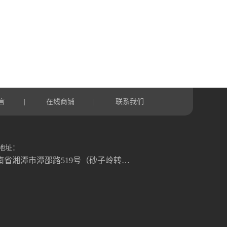
言
在线商铺
联系我们
|
|
地址：
湖南省湘潭市潭邵路519号（砂子岭转盘往湘乡方向1.2公里）