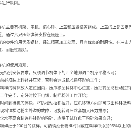
料进行铣削。
主要有机架、电机、偏心锤、上盖和压紧装置组成。上盖的上部固定有
置。通过六只压缩弹簧支撑在底座上。
零件均用优质钢材，经过精密加工处理，具有优良的耐磨性。在冲击力
性、耐磨性越好。
机的使用须知：
特别安装要求，只须调节机体下的四个地脚调至机身平稳即可；
必须装上料钵并压紧，否则会造成机芯损坏影响工作；
样的料钵放入定位圈内，压爪移至料钵中心位置，压把转至防松动拉销
作完毕，定好时按下电钮，制样粉碎工作开始；
间到待机芯停稳，将防松动拉销拉开，压爪移转方向即可取出料钵及料
料钵松动粉尘外溢的故障，可旋转调压丝套加大压力排除；
水率高会粘连料钵影响粉碎，应烘干试样愈干粉碎效果愈好；
碎细于200目的试样，可酌情延长粉碎时间或在料样中添加95%以上的