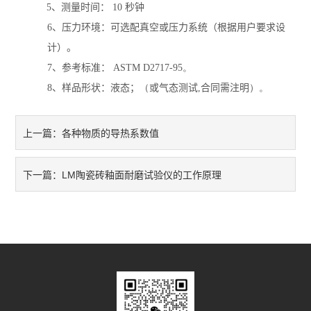
5
、
测量时间：
10
秒钟
耐火材料保温材料检测仪
6
、
压力环境：可选配真空或压力系统（根据用户要求设
计）。
石墨炭素检测仪
7
、参考标准：
ASTM D2717-95。
8
、样品形状：液态；
（
或气态测试
,
合同需注明
）。
型砂型壳铸造仪器
实验电炉
各种物质的导热系数值
上一篇：
实验室制样及研磨设备
LM陶瓷砖釉面耐磨试验仪的工作原理
下一篇：
混凝土、岩土检测仪
直读式透气性测定仪
震摆式筛砂机