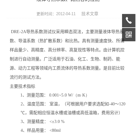
热膨胀仪
技术文章
更新时间：2012-04-11
硅酸盐成分分析仪
DRE-2A
导热系数测试仪采用瞬态双法，主要测量液体导热系
元素分析仪
数、导温系数（热扩散系数）和比热。
具有测量速度快、所需
数显式抗折仪
样品量少、高精度、高分辨率、高复现性等特点。由计算机控
制进行自动测量。广泛适用于石油、化工、生物、制药、能
耐火材料检测仪器
源、动力工程等领域内工质流体的导热系数测量。
是目前比较
快速升温电炉
流行的测试方法。
主要技术指标
陶瓷仪器设备
1
、
测量范围：
0.001~5.0 W/（m
·
K）
2
、
温度范围： 室温，（可根据用户要求选配如
-40
～
120
多孔陶瓷工程陶瓷试验仪
℃，需配相应恒温水槽或油槽或高低温箱，费用另计）
无机非金属材料理化试验仪
3
、
测量精度：
<
±
3.0 %
4
、
样品用量：
<80ml
玻璃检测仪器