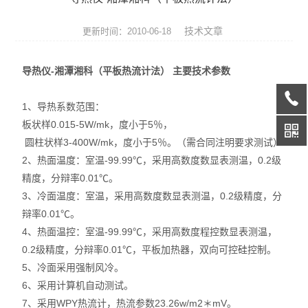
热膨胀仪
技术文章
更新时间：2010-06-18
硅酸盐成分分析仪
导热仪-湘潭湘科（平板热流计法） 主要技术参数
元素分析仪
1、导热系数范围：
数显式抗折仪
板状样0.015-5W/mk，度小于5％，
耐火材料检测仪器
圆柱状样3-400W/mk，度小于5％。（需合同注明要求测试）
2、热面温度：室温-99.99℃，采用高数度数显表测温，0.2级
快速升温电炉
精度，分辩率0.01℃。
3、冷面温度：室温，采用高数度数显表测温，0.2级精度，分
陶瓷仪器设备
辩率0.01℃。
4、热面温控：室温-99.99℃，采用高数度程控数显表测温，
多孔陶瓷工程陶瓷试验仪
0.2级精度，分辩率0.01℃，平板加热器，双向可控硅控制。
5、冷面采用强制风冷。
无机非金属材料理化试验仪
6、采用计算机自动测试。
玻璃检测仪器
7、采用WPY热流计，热流参数23.26w/m2＊mV。