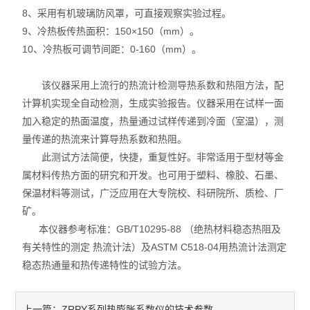
8、采用有机玻璃防风罩，可直接观察实验过程。
耐火材料保温材料检测仪
9、冷热板传热面积：150×150（mm）。
10、冷热板可调节间距：0-160（mm）。
石墨炭素检测仪
该仪器采用上流行的热流计检测导热系数和热阻方法，配
型砂型壳铸造仪器
计算机实现全自动检测，生成实验报告。仪器采用在试样一面
加入稳定的热面温度，热量通过试样传递到冷面（室温），测
实验电炉
量传递的热流来计算导热系数和热阻。
实验室制样及研磨设备
此测试方法简便，快捷，重复性好。非常适用于型材等金
属材料传热方面的研究和开发。也可用于塑料、橡胶、石墨、
混凝土、岩土检测仪
保温材料等测试，广泛应用在大专院校、科研院所、质检、厂
矿。
直读式透气性测定仪
本仪器参考标准：GB/T10295-88 （绝热材料稳态热阻及
有关特性的测定 热流计法）及ASTM C518-04用热流计法测定
震摆式筛砂机
稳态热通量和热传递特性的试验方法。
ZRPY系列热膨胀系数仪的技术参数
上一篇：