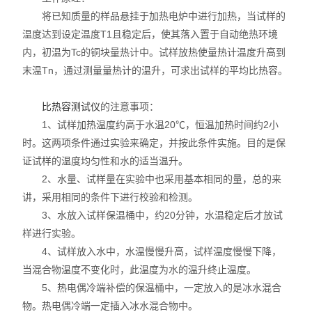
将已知质量的样品悬挂于加热电炉中进行加热，当试样的
耐火材料保温材料检测仪
温度达到设定温度T1且稳定后，使其落入置于自动绝热环境
内，初温为Tc的铜块量热计中。试样放热使量热计温度升高到
石墨炭素检测仪
末温Tn，通过测量量热计的温升，可求出试样的平均比热容。
型砂型壳铸造仪器
比热容测试仪
的注意事项：
1、试样加热温度约高于水温20℃，恒温加热时间约2小
实验电炉
时。这两项条件通过实验来确定，并按此条件实施。目的是保
实验室制样及研磨设备
证试样的温度均匀性和水的适当温升。
2、水量、试样量在实验中也采用基本相同的量，总的来
混凝土、岩土检测仪
讲，采用相同的条件下进行校验和检测。
3、水放入试样保温桶中，约20分钟，水温稳定后才放试
直读式透气性测定仪
样进行实验。
4、试样放入水中，水温慢慢升高，试样温度慢慢下降，
震摆式筛砂机
当混合物温度不变化时，此温度为水的温升终止温度。
5、热电偶冷端补偿的保温桶中，一定放入的是冰水混合
物。热电偶冷端一定插入冰水混合物中。