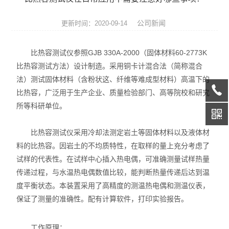
热膨胀仪
公司新闻
更新时间：2020-09-14
硅酸盐成分分析仪
比热容测试仪参照GJB 330A-2000（固体材料60-2773K
元素分析仪
比热容测试方法）设计制造。采用铜卡计混合法（简称混合
法）测试固体材料（含粉状这、纤维等难成型材料）高温下的
数显式抗折仪
比热容，广泛用于生产企业、质量检验部门、高等院校和研究
耐火材料检测仪器
所等科研单位。
快速升温电炉
比热容测试仪采用冷却法测定岩土等固体材料以及液体材
料的比热容。因岩土的不均质特性，在取样的量上充分考虑了
陶瓷仪器设备
试样的代表性。在试样中心插入热电偶，可准确测量试样热量
传递过程，与水温热电偶数值比较，能判断热量传递后达到温
多孔陶瓷工程陶瓷试验仪
度平衡状态。本装置采用了高精度的测温热电偶和测温仪表，
保证了测量的准确性。配有计算软件，打印实验报告。
无机非金属材料理化试验仪
玻璃检测仪器
工作原理：