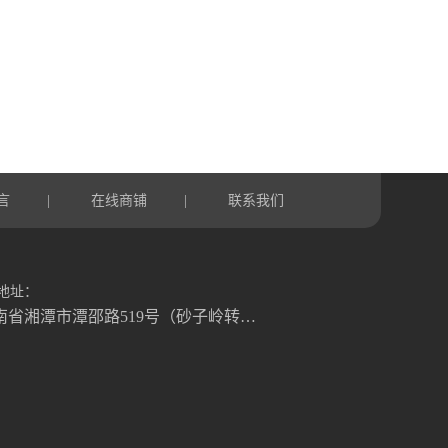
言
在线商铺
联系我们
|
|
地址：
湖南省湘潭市潭邵路519号（砂子岭转盘往湘乡方向1.2公里）