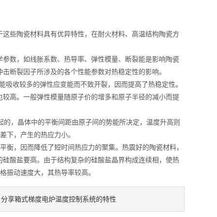
这些陶瓷材料具有优异特性，在耐火材料、高温结构陶瓷方
参数，如线胀系数、热导率、弹性模量、断裂能是影响陶瓷
冲击断裂因子所涉及的各个性能参数对热稳定性的影响。
，能吸收较多的弹性应变能而不致开裂，因而提高了热稳定性。
也较高。一般弹性模量随原子价的增多和原子半径的减小而提
起的，晶体中的平衡间距由原子间的势能所决定，温度升高则
温差下，产生的热应力小。
平衡，因而降低了短时间热应力的聚集。热震好的陶瓷材料，
复杂的硅酸盐要高。由于结构复杂的硅酸盐晶界构成连续相，使热
晶格振动速度大，其热导率较高。
分享箱式梯度电炉温度控制系统的特性
：