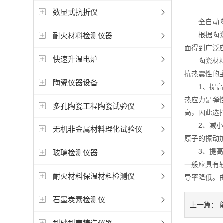
数显式抗折仪
全自动陶瓷
根据陶瓷材
耐火材料检测仪器
面得到广泛
快速升温电炉
陶瓷材料的
抗热震性的
陶瓷仪器设备
1、提高材
热应力是弹
多孔陶瓷工程陶瓷试验仪
高，因此选
2、减小材
无机非金属材料理化试验仪
原子的振动
3、提高材
玻璃检测仪器
一般应具有
耐火材料保温材料检测仪
导率降低。
石墨炭素检测仪
上一篇：
型砂型壳铸造仪器