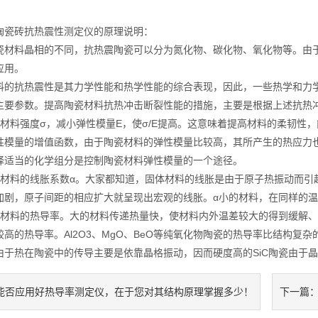
砖抗热震性测定仪的原理说明：
料晶相的不同，抗热震陶瓷可以分为氮化物、碳化物、氧化物等。由于
应用。
抗热震性是其力学性能和热学性能的综合表现，因此，一些热学和力学
主要参数。提高陶瓷材料抗热冲击断裂性能的措施，主要是根据上述抗热
料强度σ，减小弹性模量E，使σ/E提高。这意味着提高材料的柔韧性
性模量的增值函数，由于陶瓷材料的弹性模量比较高，其所产生的热应力
择适当的化学组分是控制陶瓷材料弹性模量的一个途径。
料的线胀系数α。大家都知道，固体材料的线胀是由于原子热振动而引
加剧，原子间距的相应扩大就呈现出宏观的线胀。α小的材料，在同样的
料的热导率。大的材料传递热量快，使材料内外温差较大的得到缓解、
较高的热导率。Al2O3、MgO、BeO等纯氧化物陶瓷的热导率比结构
由于热在陶瓷中的传导主要是依靠晶格振动，因而硬度高的SiC陶瓷由于
能否应用好热导率测定仪，在于您对其结构原理掌握多少！
下一篇