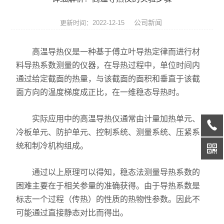
热膨胀仪
公司新闻
更新时间：2022-12-15
硅酸盐成分分析仪
高温导热仪是一种基于傅立叶导热定律而进行材
元素分析仪
料导热系数测量的仪器，在导热过程中，单位时间内
通过给定截面的热量，与该截面的面积和垂直于该截
数显式抗折仪
面方向的温度梯度成正比，在一维稳态导热时。
耐火材料检测仪器
实际应用中的高温导热仪通常由计量加热单元、
快速升温电炉
冷板单元、防护单元、控制系统、测量系统、压紧系
统和制冷机构组成。
陶瓷仪器设备
通过以上原理可以得知，稳态法测量导热系数的
多孔陶瓷工程陶瓷试验仪
困难主要在于相关参量的准确获得。由于导热系数是
无机非金属材料理化试验仪
标志一个过程（传热）的性质的热物性参数。因此不
可能通过直接静态对比而得出。
玻璃检测仪器