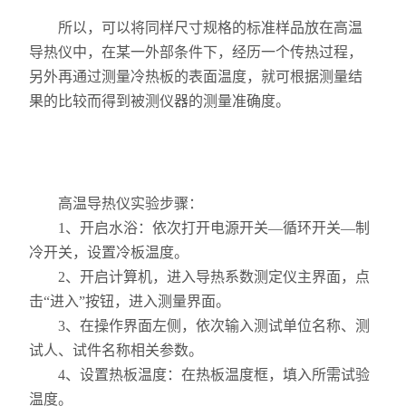
所以，可以将同样尺寸规格的标准样品放在高温
耐火材料保温材料检测仪
导热仪中，在某一外部条件下，经历一个传热过程，
另外再通过测量冷热板的表面温度，就可根据测量结
石墨炭素检测仪
果的比较而得到被测仪器的测量准确度。
型砂型壳铸造仪器
实验电炉
高温导热仪实验步骤：
实验室制样及研磨设备
1、开启水浴：依次打开电源开关—循环开关—制
混凝土、岩土检测仪
冷开关，设置冷板温度。
2、开启计算机，进入导热系数测定仪主界面，点
直读式透气性测定仪
击“进入”按钮，进入测量界面。
3、在操作界面左侧，依次输入测试单位名称、测
震摆式筛砂机
试人、试件名称相关参数。
4、设置热板温度：在热板温度框，填入所需试验
温度。