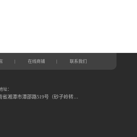
言
在线商铺
联系我们
|
|
地址：
湖南省湘潭市潭邵路519号（砂子岭转盘往湘乡方向1.2公里）