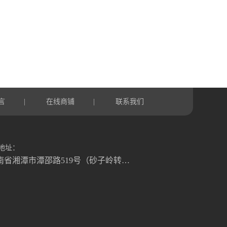
言
在线商铺
联系我们
|
|
地址：
湖南省湘潭市潭邵路519号（砂子岭转盘往湘乡方向1.2公里）