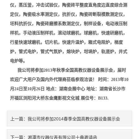
仪，蒸压釜，冲击试验仪，陶瓷砖平整度直角度边直度综合测
耐火材料保温材料检测仪
定仪，陶瓷吸水率测定仪，抗折仪，陶瓷砖断裂模数测定仪，
坯料抗折仪，陶瓷砖磨擦系数测定仪，制样设备，电动液压制
石墨炭素检测仪
样机，手动液压制样机，滚动球磨机，球磨机，快速研磨机，
型砂型壳铸造仪器
行星快速球磨机，切片机，快速升温炉，箱式电阻炉，梯度
炉，管式电炉，管式气氛炉，熔块炉，坩埚炉，轨道炉，井式
实验电炉
电炉等。
实验室制样及研磨设备
我公司将参加2013年秋季全国高教仪器设备展示会，届时
欢迎广大用户及国内外代理商莅临参观洽谈！ 时间：2013年10
混凝土、岩土检测仪
月24日至10月26日 地点：湖南会展中心 地址：湖南省长沙市
开福区浏阳河大桥东金鹰影视文化城 展位号：B133.
直读式透气性测定仪
震摆式筛砂机
我公司将参加2014春季全国高教仪器设备展示会
上一篇：
湘潭市仪器仪表有限公司十典邀请函
下一篇：