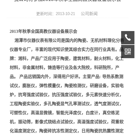
热膨胀仪
公司新闻
更新时间：2013-10-21
硅酸盐成分分析仪
2013
年秋季全国高教仪器设备
展示会
元素分析仪
湘潭市仪器仪表有限公司是国内的陶瓷、无机材料理化分析
数显式抗折仪
仪器专业厂，
丰富的现代知识使其综合实力在同行业具有。品
牌：湘科，产品广泛应用于陶瓷，建筑材料，耐火材料，化工
耐火材料检测仪器
材料，非金属材料，铸造等行业及各大院校，科研院所，产
快速升温电炉
品。 产品远销国内外，深得用户好评。主营产品: 导热系数测
试仪，膨胀仪，弹性模量仪，陶瓷检测仪，研磨设备，实验电
陶瓷仪器设备
炉，抗弯强度试验仪，抗压强度试验仪，多元素快速分析仪，
工程陶瓷实验仪，多孔陶瓷显气孔率测试仪，透气度测试仪，
多孔陶瓷工程陶瓷试验仪
可塑性仪，高温显微镜，智能光泽度仪，白度计，真空练泥
无机非金属材料理化试验仪
机，振动筛，影像式烧结点试验仪，高温强度试验仪，荷重软
化温度测定仪，陶瓷砖抗冻性测定仪，日用陶瓷抗热震性测定
玻璃检测仪器