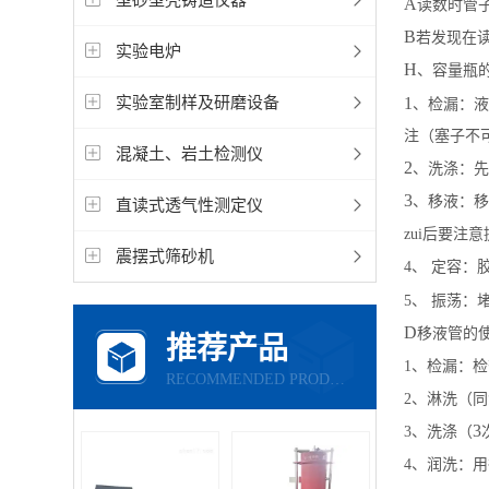
A
读数时管
B
若发现在
实验电炉
H
、容量瓶
实验室制样及研磨设备
1
、检漏：液
注（塞子不
混凝土、岩土检测仪
2
、洗涤：先
3
、移液：移
直读式透气性测定仪
zui后要
震摆式筛砂机
4
、
定容：
5
、
振荡：
D
移液管的
推荐产品
1
、
检漏：检
RECOMMENDED PRODUCTS
2
、
淋洗（同
3
3
、
洗涤（
4
、
润洗：用