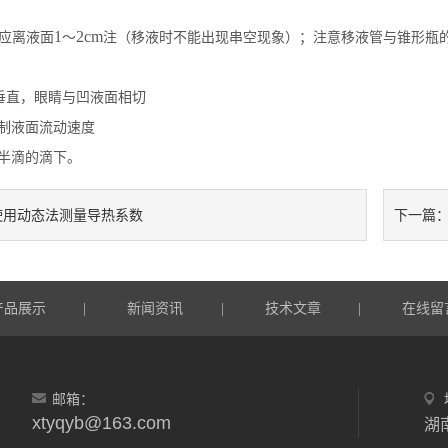
1
2cm
应离液面
～
注（移液时不能出现串空现象）；注意移液管与锥形瓶
垂直，眼睛与凹液面相切
制液面流动速度
半滴的滴下。
使用动态法测量导热系数
下一篇
产品展示
新闻资讯
技术文章
在线留
|
|
|
邮箱：
xtyqyb@163.com