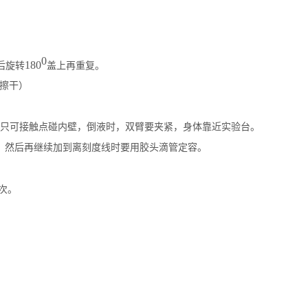
0
180
后旋转
盖上再重复。
擦干）
只可接触点碰内壁，倒液时，双臂要夹紧，身体靠近实验台。
，然后再继续加到离刻度线时要用胶头滴管定容。
次。