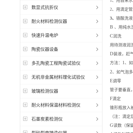
1
、
用自来水
数显式抗折仪
2
、
用滴定管
3
、
铬酸洗液
耐火材料检测仪器
B
、用纯水
快速升温电炉
C
润洗
用待测液润
陶瓷仪器设备
D
装液，赶
1
多孔陶瓷工程陶瓷试验仪
方法：
、如
2
、如气泡多
无机非金属材料理化试验仪
E
调零
管子要垂直
玻璃检测仪器
F
滴定
耐火材料保温材料检测仪
锥形瓶放入
（注：滴定
石墨炭素检测仪
G
读数（保
型砂型壳铸造仪器