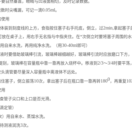
子要自然垂直，眼睛与凹液面相切，及时记录数据。
0.05ml
读数时尖嘴漏，可记一滴
。
的使用
2min,
体装到刻度线的上方，食指按住塞子右手托底，倒立，过
拿起塞子
可放在桌子上，用右手无名指与中指夹住。在*次倒立时要将塞子周围的水
30-40ml
用自来水洗，再用纯净水洗。（用
即可）
液时要借助玻璃棒引流，玻璃棒越细越好，玻璃棒引流时应放磨口下方，
2/3
3/4
注意提刮，玻璃棒在容量瓶中靠一靠再放入烧杯中。移液到
～
时要平荡
胶头滴管要尽量深入容量瓶中离液体不远处。
0
10
180
10
堵住塞子，倒立振荡
次，拿出塞子后在瓶口靠一靠再转
，再重复
使用
查管子尖口和上口是否光滑。
滴定管）
次）用自来水、蒸馏水洗。
3
待测液润洗
次。