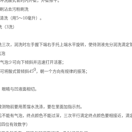
冲洗酸式管的内外壁，外壁擦干。
刷沾去污粉刷洗
5
10
清洗（用
～
毫升）。
3
洗（
洗）
洗三次，润洗时左手握下端右手托上端水平旋转，使待测液充分润洗滴定
气泡
气泡少可向下倾斜并迅速打开活塞；
0
45
可将酸式管倾斜
，朝一个方向有规律的振荡；
，眼睛与凹液面相切。
被测物前要用蒸馏水洗涤，要在里面加指示剂。
后不能有气泡，终点颜色不能过深，三次平行滴定终点颜色要相接近，滴
留四位有效数字）