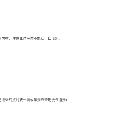
管内壁，注意此时液体不能从上口流出。
定接近终点时要一滴或半滴靠壁用洗气瓶洗）