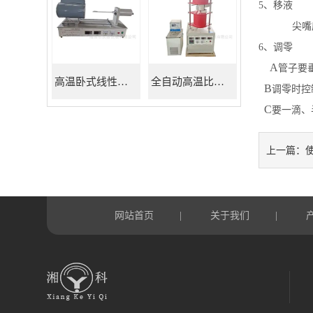
5
、
移液
尖嘴
6
、
调零
A
管子要
高温卧式线性热膨胀系数测定仪
全自动高温比热容测试仪
B
调零时控
C
要一滴、
上一篇：
网站首页
关于我们
|
|