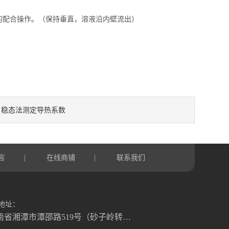
的配合操作。（保持垂直，溶液沿内壁流出）
稳态法测定导热系数
：
言
在线商铺
联系我们
|
|
地址：
湖南省湘潭市潭邵路519号（砂子岭转盘往湘乡方向1.2公里）